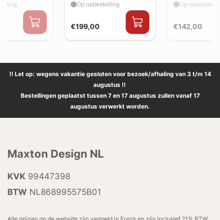
elling
Op nabestelling
Op nabestellin
bumper)
look)
€199,00
€142,00
!! Let op: wegens vakantie gesloten voor bezoek/afhaling van 3 t/m 14
augustus !!
Bestellingen geplaatst tussen 7 en 17 augustus zullen vanaf 17
augustus verwerkt worden.
Maxton Design NL
KVK
99447398
BTW
NL868995575B01
Alle prijzen op de website zijn vermeld in Euro’s en zijn inclusief 21% BTW.