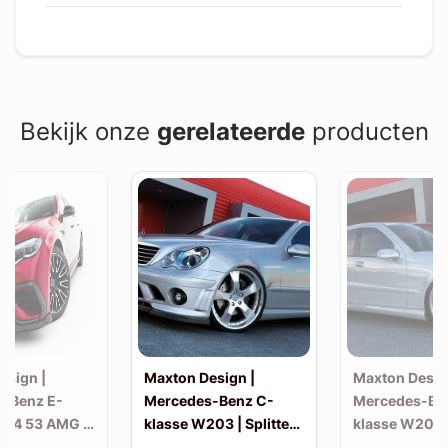
Bekijk onze
gerelateerde
producten
esign |
Maxton Design |
Maxton Desig
-Benz E-
Mercedes-Benz C-
Mercedes-Be
214 53 AMG |
klasse W203 | Splitter
klasse W203 |
(voor W203 AMG-look
skirts (W20