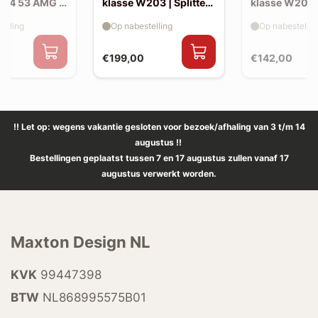
214 53 AMG |
klasse W203 | Splitter
klasse W203 |
(voor W203 AMG-look
skirts (W20
elling
Op nabestelling
Op nabestellin
bumper)
look)
€199,00
€142,00
!! Let op: wegens vakantie gesloten voor bezoek/afhaling van 3 t/m 14
augustus !!
Bestellingen geplaatst tussen 7 en 17 augustus zullen vanaf 17
augustus verwerkt worden.
Maxton Design NL
KVK
99447398
BTW
NL868995575B01