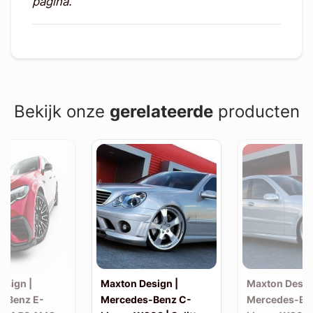
pagina.
Bekijk onze
gerelateerde
producten
esign |
Maxton Design |
Maxton Desig
-Benz E-
Mercedes-Benz C-
Mercedes-Be