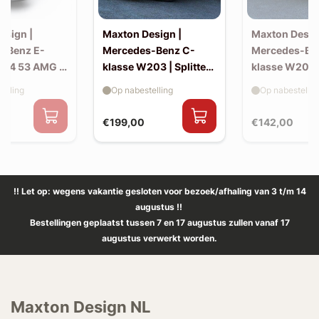
esign |
Maxton Design |
Maxton Desig
-Benz E-
Mercedes-Benz C-
Mercedes-Be
214 53 AMG |
klasse W203 | Splitter
klasse W203 |
(voor W203 AMG-look
skirts (W20
elling
Op nabestelling
Op nabestellin
bumper)
look)
€199,00
€142,00
!! Let op: wegens vakantie gesloten voor bezoek/afhaling van 3 t/m 14
augustus !!
Bestellingen geplaatst tussen 7 en 17 augustus zullen vanaf 17
augustus verwerkt worden.
Maxton Design NL