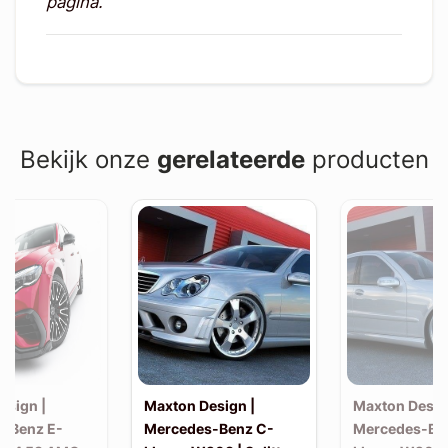
pagina.
Bekijk onze
gerelateerde
producten
esign |
Maxton Design |
Maxton Desig
-Benz E-
Mercedes-Benz C-
Mercedes-Be