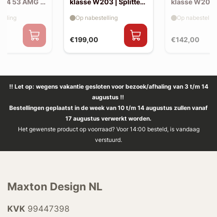
214 53 AMG |
klasse W203 | Splitter
klasse W203 |
(voor W203 AMG-look
skirts (W20
elling
Op nabestelling
Op nabestellin
bumper)
look)
€199,00
€142,00
!! Let op: wegens vakantie gesloten voor bezoek/afhaling van 3 t/m 14
augustus !!
Bestellingen geplaatst in de week van 10 t/m 14 augustus zullen vanaf
17 augustus verwerkt worden.
Het gewenste product op voorraad? Voor 14:00 besteld, is vandaag
verstuurd.
Maxton Design NL
KVK
99447398