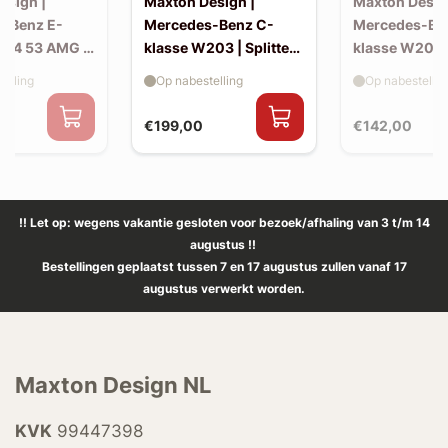
esign |
Maxton Design |
Maxton Desig
-Benz E-
Mercedes-Benz C-
Mercedes-Be
214 53 AMG |
klasse W203 | Splitter
klasse W203 |
(voor W203 AMG-look
skirts (W20
elling
Op nabestelling
Op nabestellin
bumper)
look)
€199,00
€142,00
!! Let op: wegens vakantie gesloten voor bezoek/afhaling van 3 t/m 14
augustus !!
Bestellingen geplaatst tussen 7 en 17 augustus zullen vanaf 17
augustus verwerkt worden.
Maxton Design NL
KVK
99447398