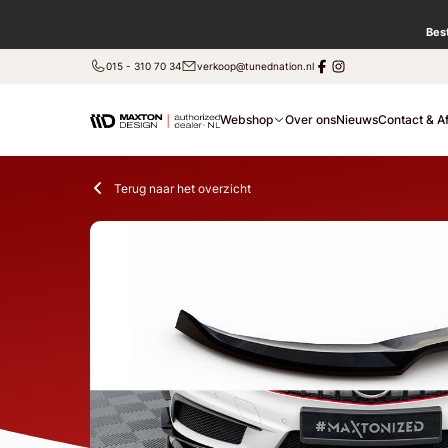
Bes
015 - 310 70 34
verkoop@tunednation.nl
Webshop
Over ons
Nieuws
Contact & A
Terug naar het overzicht