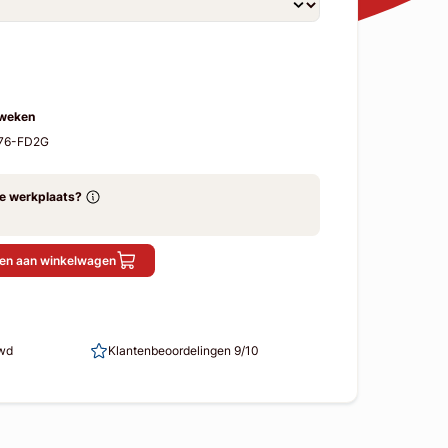
 weken
176-FD2G
ze werkplaats?
en aan winkelwagen
uwd
Klantenbeoordelingen 9/10