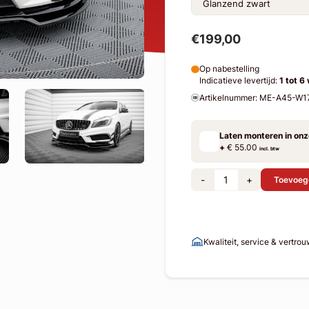
€199,00
Op nabestelling
Indicatieve levertijd:
1 tot 6
Artikelnummer: ME-A45-W
Laten monteren in on
+
€ 55.00
incl. btw
-
+
Toevoeg
Kwaliteit, service & vertro