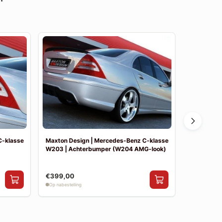
C-klasse
Maxton Design | Mercedes-Benz C-klasse
Maxton De
W203 | Achterbumper (W204 AMG-look)
W203 | Vo
€399,00
€390,00
Op nabestelling
Op nabestelli