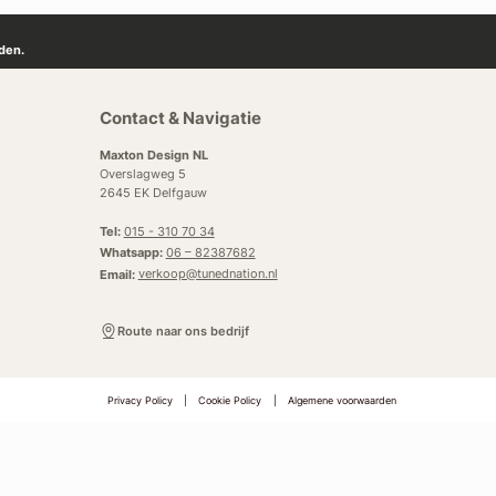
den.
Contact & Navigatie
Maxton Design NL
Overslagweg 5
2645 EK Delfgauw
Tel:
015 - 310 70 34
Whatsapp:
06 – 82387682
Email:
verkoop@tunednation.nl
Route naar ons bedrijf
Privacy Policy
|
Cookie Policy
|
Algemene voorwaarden