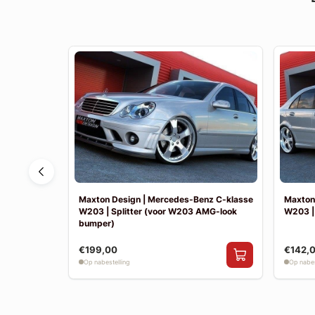
nz E-klasse
Maxton Design | Mercedes-Benz C-klasse
Maxton
W203 | Splitter (voor W203 AMG-look
W203 |
bumper)
€199,00
€142,
Op nabestelling
Op nabes