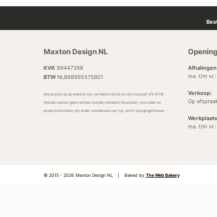
Bes
Maxton Design NL
Opening
KVK
99447398
Afhalingen
ma. t/m vr.
BTW
NL868995575B01
Verkoop:
Alle prijzen op de website zijn vermeld in Euro’s en zijn inclusief 21% BTW.
Op afspraa
Hieraan kunnen geen rechten worden ontleend. De prijzen, voorraden en
productinformatie zijn onder voorbehoud van typ- en/of wijzigingenfouten.
Werkplaats
ma. t/m vr.
© 2015 - 2026 Maxton Design NL
|
Baked by
The Web Bakery