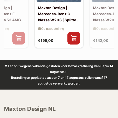
esign |
Maxton Design |
Maxton Desig
-Benz E-
Mercedes-Benz C-
Mercedes-Be
214 53 AMG |
klasse W203 | Splitter
klasse W203 |
(voor W203 AMG-look
skirts (W20
elling
Op nabestelling
Op nabestellin
bumper)
look)
€199,00
€142,00
!! Let op: wegens vakantie gesloten voor bezoek/afhaling van 3 t/m 14
augustus !!
Bestellingen geplaatst tussen 7 en 17 augustus zullen vanaf 17
augustus verwerkt worden.
Maxton Design NL