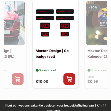
-90%
esign |
Maxton Design | Gel
Maxton Desig
MK3 (FL) |
badge (set)
Kalender 202
v1)
elling
Op voorraad
Op voorraad
€9,95
€10,00
€0,99
!! Let op: wegens vakantie gesloten voor bezoek/afhaling van 3 t/m 14
augustus !!