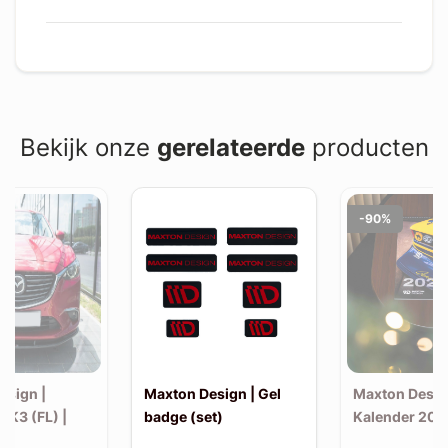
Bekijk onze
gerelateerde
producten
-90%
esign |
Maxton Design | Gel
Maxton Desig
MK3 (FL) |
badge (set)
Kalender 202
v1)