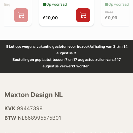
elling
Op voorraad
Op voorraad
€9,95
€10,00
€0,99
!! Let op: wegens vakantie gesloten voor bezoek/afhaling van 3 t/m 14
augustus !!
Bestellingen geplaatst tussen 7 en 17 augustus zullen vanaf 17
augustus verwerkt worden.
Maxton Design NL
KVK
99447398
BTW
NL868995575B01