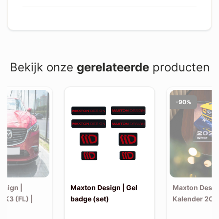
Bekijk onze
gerelateerde
producten
-90%
esign |
Maxton Design | Gel
Maxton Desig
MK3 (FL) |
badge (set)
Kalender 202
v1)