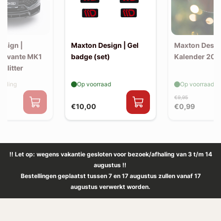
esign |
Maxton Design | Gel
Maxton Desig
 Levante MK1
badge (set)
Kalender 202
Splitter
elling
Op voorraad
Op voorraad
€9,95
€10,00
€0,99
!! Let op: wegens vakantie gesloten voor bezoek/afhaling van 3 t/m 14
augustus !!
Bestellingen geplaatst tussen 7 en 17 augustus zullen vanaf 17
augustus verwerkt worden.