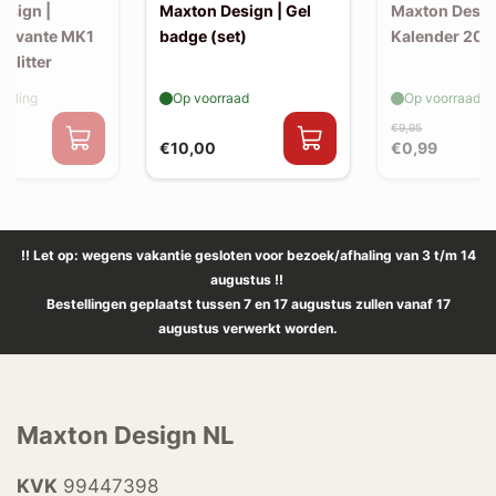
esign |
Maxton Design | Gel
Maxton Desig
 Levante MK1
badge (set)
Kalender 202
Splitter
elling
Op voorraad
Op voorraad
€9,95
€10,00
€0,99
!! Let op: wegens vakantie gesloten voor bezoek/afhaling van 3 t/m 14
augustus !!
Bestellingen geplaatst tussen 7 en 17 augustus zullen vanaf 17
augustus verwerkt worden.
Maxton Design NL
KVK
99447398