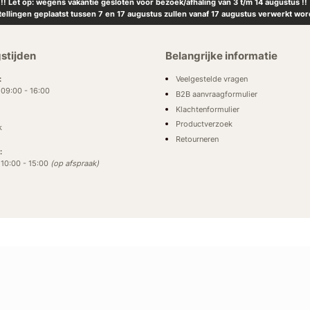
!! Let op: wegens vakantie gesloten voor bezoek/afhaling van 3 t/m 14 augustus !!
tellingen geplaatst tussen 7 en 17 augustus zullen vanaf 17 augustus verwerkt wor
stijden
Belangrijke informatie
Veelgestelde vragen
:
: 09:00 - 16:00
B2B aanvraagformulier
Klachtenformulier
Productverzoek
k
Retourneren
:
: 10:00 - 15:00
(op afspraak)