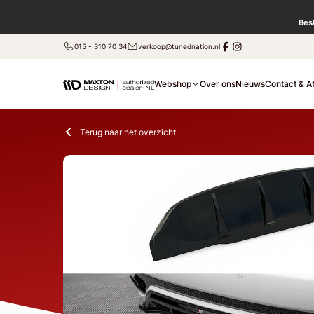
Bes
015 - 310 70 34
verkoop@tunednation.nl
Webshop
Over ons
Nieuws
Contact & A
Terug naar het overzicht