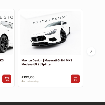
MK3
Maxton Design | Maserati Ghibli MK3
Maxton Des
Modena (FL) | Splitter
(FL) | Spoi
€199,00
€144,00
Op nabestelling
Op nabestelli