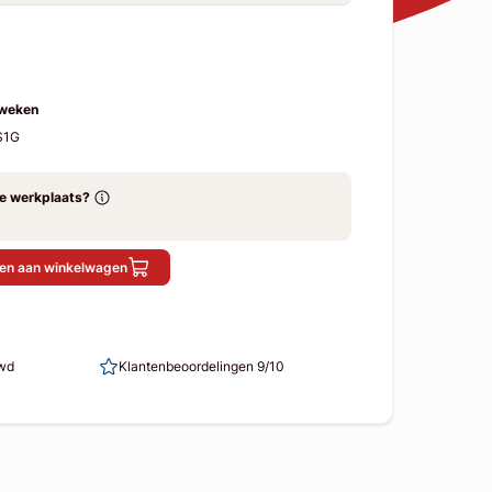
 weken
S1G
ze werkplaats?
en aan winkelwagen
uwd
Klantenbeoordelingen 9/10