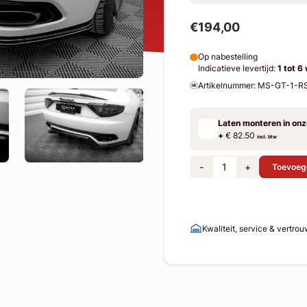
€194,00
Op nabestelling
Indicatieve levertijd:
1 tot 6
Artikelnummer: MS-GT-1-R
Laten monteren in on
+
€ 82.50
incl. btw
-
+
Toevoeg
Kwaliteit, service & vertro