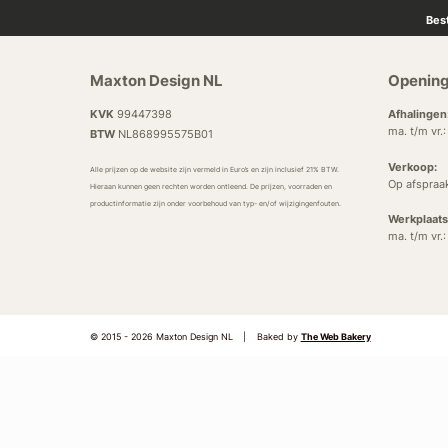
Bes
Maxton Design NL
Opening
KVK
99447398
Afhalingen
ma. t/m vr.
BTW
NL868995575B01
Verkoop:
Alle prijzen op de website zijn vermeld in Euro’s en zijn inclusief 21% BTW.
Op afspraa
Hieraan kunnen geen rechten worden ontleend. De prijzen, voorraden en
productinformatie zijn onder voorbehoud van typ- en/of wijzigingenfouten.
Werkplaats
ma. t/m vr.
© 2015 - 2026 Maxton Design NL
|
Baked by
The Web Bakery