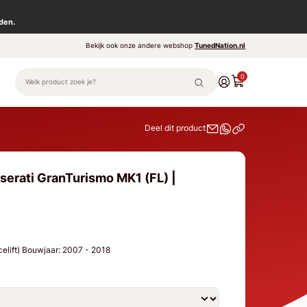
den.
Bekijk ook onze andere webshop
TunedNation.nl
0
Deel dit product
serati GranTurismo MK1 (FL) |
celift) Bouwjaar: 2007 - 2018