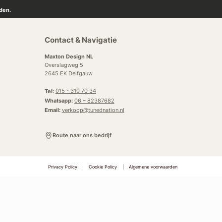
den.
Contact & Navigatie
Maxton Design NL
Overslagweg 5
2645 EK Delfgauw
Tel:
015 - 310 70 34
Whatsapp:
06 – 82387682
Email:
verkoop@tunednation.nl
Route naar ons bedrijf
Privacy Policy
|
Cookie Policy
|
Algemene voorwaarden