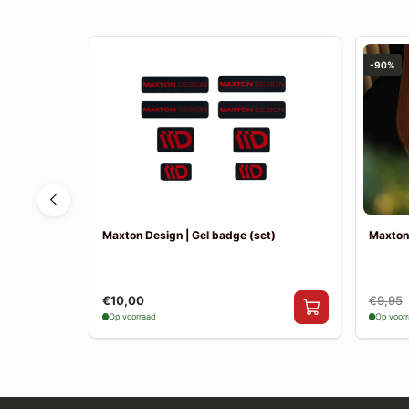
-90%
ante MK1 GT
Maxton Design | Gel badge (set)
Maxton
€10,00
€9,95
Op voorraad
Op voor