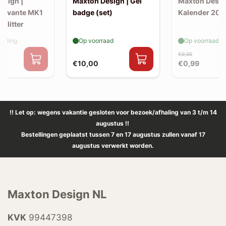
esign |
Maxton Design | Gel
Maxton Desig
 Levante MK1
badge (set)
Kalender 202
Splitter
elling
Op voorraad
Op voorraad
€9,95
€10,00
€0,99
!! Let op: wegens vakantie gesloten voor bezoek/afhaling van 3 t/m 14
augustus !!
Bestellingen geplaatst tussen 7 en 17 augustus zullen vanaf 17
augustus verwerkt worden.
Maxton Design NL
KVK
99447398