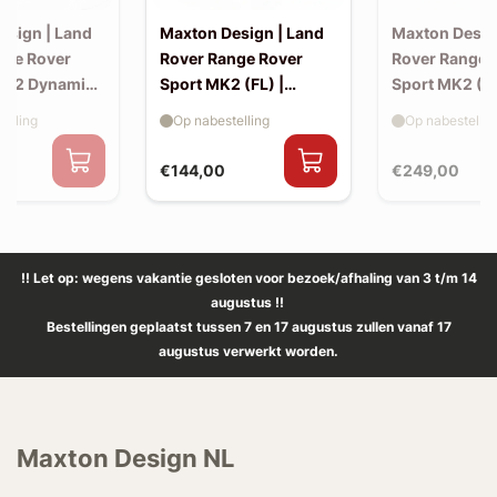
esign | Land
Maxton Design | Land
Maxton Desig
nge Rover
Rover Range Rover
Rover Range 
K2 Dynamic |
Sport MK2 (FL) |
Sport MK2 (FL
 splitters
Spoiler extension
Splitter
elling
Op nabestelling
Op nabestellin
€144,00
€249,00
!! Let op: wegens vakantie gesloten voor bezoek/afhaling van 3 t/m 14
augustus !!
Bestellingen geplaatst tussen 7 en 17 augustus zullen vanaf 17
augustus verwerkt worden.
Maxton Design NL