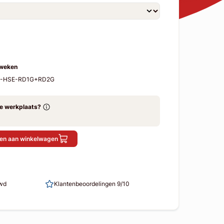
 weken
-5-HSE-RD1G+RD2G
ze werkplaats?
en aan winkelwagen
uwd
Klantenbeoordelingen 9/10