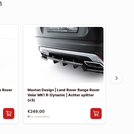
n
e Rover
Maxton Design | Land Rover Range Rover
Maxton Des
Velar MK1 R-Dynamic | Achter splitter
Velar MK1 
(v3)
(v2)
€249,00
€249,00
Op nabestelling
Op nabestelli