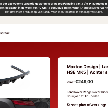
!! Let op: wegens vakantie gesloten voor bezoek/afhaling van 3 t/m 14 augustus !!
ngen geplaatst in de week van 10 t/m 14 augustus zullen vanaf 17 augustus verwerk
Het gewenste product op voorraad? Voor 14:00 besteld, is vandaag verstuurd.
fspraak
Maxton Design | La
HSE MK5 | Achter sp
€249,00
Vanaf
Land Rover Range Rover Dis
Bouwjaar: 2017 - heden
Street plus afwerking: