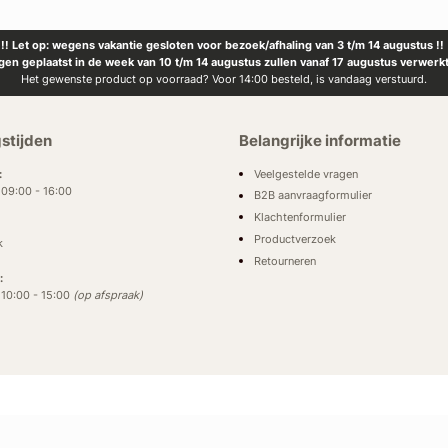
!! Let op: wegens vakantie gesloten voor bezoek/afhaling van 3 t/m 14 augustus !!
ngen geplaatst in de week van 10 t/m 14 augustus zullen vanaf 17 augustus verwerk
Het gewenste product op voorraad? Voor 14:00 besteld, is vandaag verstuurd.
stijden
Belangrijke informatie
Veelgestelde vragen
:
: 09:00 - 16:00
B2B aanvraagformulier
Klachtenformulier
Productverzoek
k
Retourneren
:
: 10:00 - 15:00
(op afspraak)