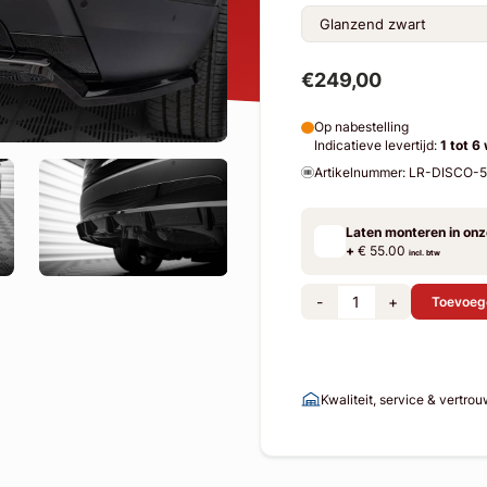
€249,00
Op nabestelling
Indicatieve levertijd:
1 tot 6
Artikelnummer: LR-DISCO
Laten monteren in on
+
€ 55.00
incl. btw
-
+
Toevoeg
Kwaliteit, service & vertro