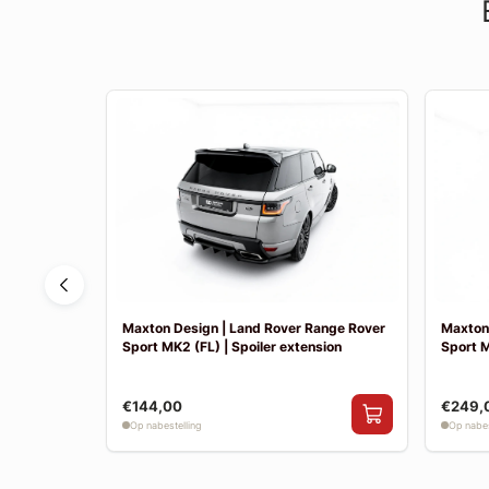
ange Rover
Maxton Design | Land Rover Range Rover
Maxton 
t splitters
Sport MK2 (FL) | Spoiler extension
Sport M
€144,00
€249,
Op nabestelling
Op nabes