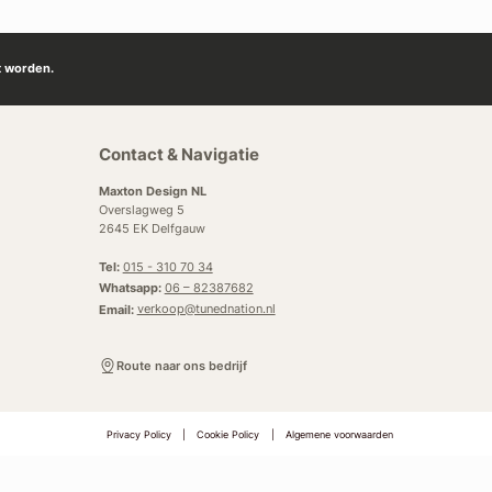
t worden.
Contact & Navigatie
Maxton Design NL
Overslagweg 5
2645 EK Delfgauw
Tel:
015 - 310 70 34
Whatsapp:
06 – 82387682
Email:
verkoop@tunednation.nl
Route naar ons bedrijf
Privacy Policy
|
Cookie Policy
|
Algemene voorwaarden