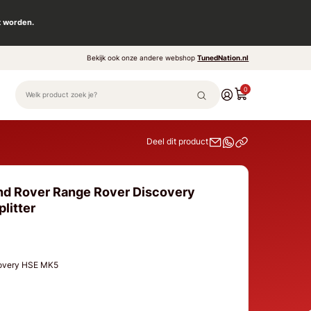
t worden.
Bekijk ook onze andere webshop
TunedNation.nl
0
Deel dit product
nd Rover Range Rover Discovery
litter
covery HSE MK5