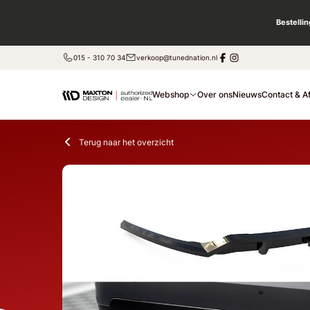
Bestelli
015 - 310 70 34
verkoop@tunednation.nl
Webshop
Over ons
Nieuws
Contact & A
Terug naar het overzicht