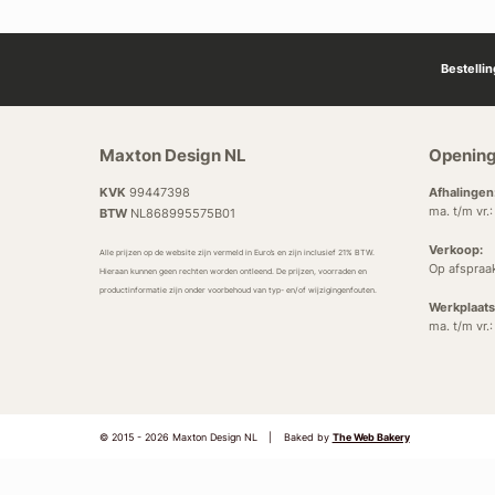
Bestelli
Maxton Design NL
Opening
KVK
99447398
Afhalingen
ma. t/m vr.
BTW
NL868995575B01
Verkoop:
Alle prijzen op de website zijn vermeld in Euro’s en zijn inclusief 21% BTW.
Op afspraa
Hieraan kunnen geen rechten worden ontleend. De prijzen, voorraden en
productinformatie zijn onder voorbehoud van typ- en/of wijzigingenfouten.
Werkplaats
ma. t/m vr.
© 2015 - 2026 Maxton Design NL
|
Baked by
The Web Bakery