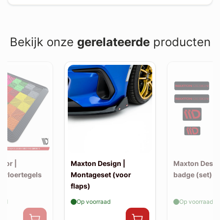
Bekijk onze
gerelateerde
producten
oor |
Maxton Design |
Maxton Design
 vloertegels
Montageset (voor
badge (set)
flaps)
aad
Op voorraad
Op voorraad