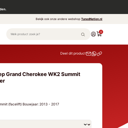
den.
Bekijk ook onze andere webshop
TunedNation.nl
0
Deel dit product
eep Grand Cherokee WK2 Summit
ter
it (facelift) Bouwjaar: 2013 - 2017