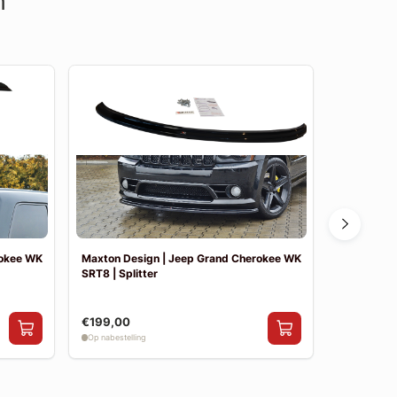
n
rokee WK
Maxton Design | Jeep Grand Cherokee WK
Maxton De
SRT8 | Splitter
Limited (FL
€199,00
€144,00
Op nabestelling
Op nabestelli