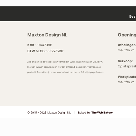
Bes
Maxton Design NL
Opening
KVK
99447398
Afhalingen
ma. t/m vr.
BTW
NL868995575B01
Verkoop:
Alle prijzen op de website zijn vermeld in Euro’s en zijn inclusief 21% BTW.
Op afspraa
Hieraan kunnen geen rechten worden ontleend. De prijzen, voorraden en
productinformatie zijn onder voorbehoud van typ- en/of wijzigingenfouten.
Werkplaats
ma. t/m vr.
© 2015 - 2026 Maxton Design NL
|
Baked by
The Web Bakery