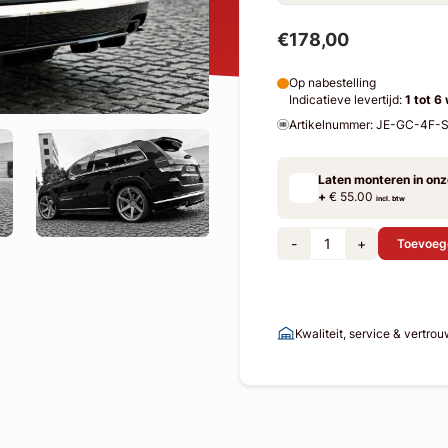
€178,00
Op nabestelling
Indicatieve levertijd:
1 tot 6
Artikelnummer: JE-GC-4F
Laten monteren in on
+
€ 55.00
incl. btw
-
+
Toevoeg
Kwaliteit, service & vertro