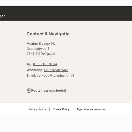
den.
Contact & Navigatie
Maxton Design NL
Overslagweg 5
2645 EK Delfgauw
Tel:
015 - 310 70 34
Whatsapp:
06 – 82387682
Email:
verkoop@tunednation.nl
Route naar ons bedrijf
Privacy Policy
|
Cookie Policy
|
Algemene voorwaarden