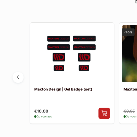
-90%
ss MK2
Maxton Design | Gel badge (set)
Maxton
€10,00
€9,95
Op voorraad
Op voor