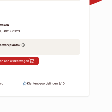
 weken
-SU-RD1+RD2G
ze werkplaats?
en aan winkelwagen
uwd
Klantenbeoordelingen 9/10