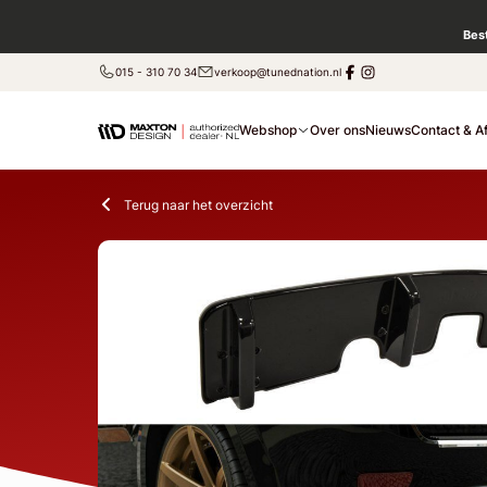
Bes
015 - 310 70 34
verkoop@tunednation.nl
Webshop
Over ons
Nieuws
Contact & A
Terug naar het overzicht