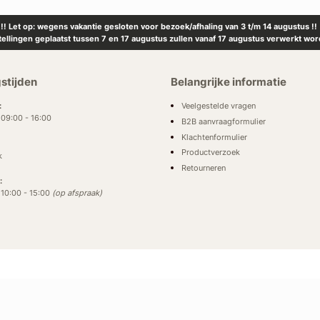
!! Let op: wegens vakantie gesloten voor bezoek/afhaling van 3 t/m 14 augustus !!
tellingen geplaatst tussen 7 en 17 augustus zullen vanaf 17 augustus verwerkt wor
stijden
Belangrijke informatie
Veelgestelde vragen
:
: 09:00 - 16:00
B2B aanvraagformulier
Klachtenformulier
Productverzoek
k
Retourneren
:
: 10:00 - 15:00
(op afspraak)