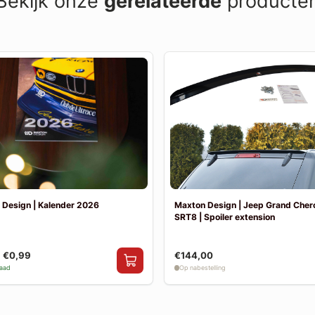
Bekijk onze
gerelateerde
producte
 Design | Kalender 2026
Maxton Design | Jeep Grand Che
SRT8 | Spoiler extension
€0,99
€144,00
raad
Op nabestelling