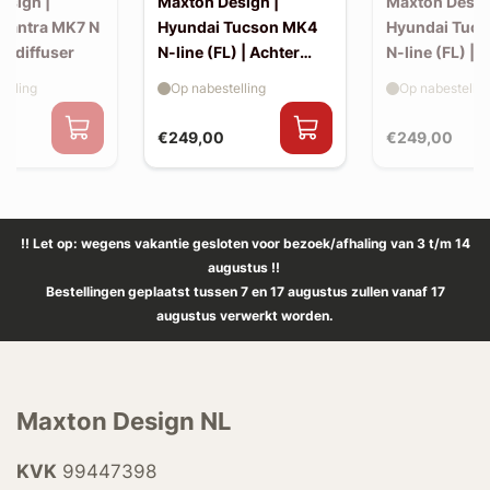
esign |
Maxton Design |
Maxton Desig
Elantra MK7 N
Hyundai Tucson MK4
Hyundai Tuc
ro diffuser
N-line (FL) | Achter
N-line (FL) | S
splitters
elling
Op nabestelling
Op nabestellin
€249,00
€249,00
!! Let op: wegens vakantie gesloten voor bezoek/afhaling van 3 t/m 14
augustus !!
Bestellingen geplaatst tussen 7 en 17 augustus zullen vanaf 17
augustus verwerkt worden.
Maxton Design NL
KVK
99447398