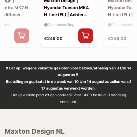
esign |
Maxton Design |
Maxton Desig
Elantra MK7 N
Hyundai Tucson MK4
Hyundai Tuc
ro diffuser
N-line (FL) | Achter
N-line (FL) | S
splitters
elling
Op nabestelling
Op nabestellin
€249,00
€249,00
!! Let op: wegens vakantie gesloten voor bezoek/afhaling van 3 t/m 14
augustus !!
Bestellingen geplaatst in de week van 10 t/m 14 augustus zullen vanaf
17 augustus verwerkt worden.
Het gewenste product op voorraad? Voor 14:00 besteld, is vandaag
verstuurd.
Maxton Design NL