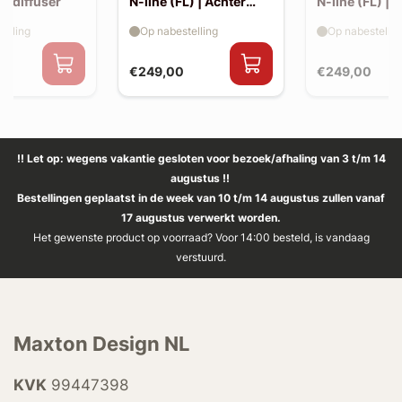
ro diffuser
N-line (FL) | Achter
N-line (FL) | S
splitters
elling
Op nabestelling
Op nabestellin
€249,00
€249,00
!! Let op: wegens vakantie gesloten voor bezoek/afhaling van 3 t/m 14
augustus !!
Bestellingen geplaatst in de week van 10 t/m 14 augustus zullen vanaf
17 augustus verwerkt worden.
Het gewenste product op voorraad? Voor 14:00 besteld, is vandaag
verstuurd.
Maxton Design NL
KVK
99447398