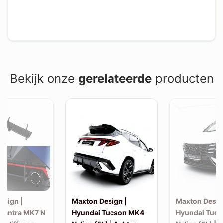
Bekijk onze
gerelateerde
producten
esign |
Maxton Design |
Maxton Desig
Elantra MK7 N
Hyundai Tucson MK4
Hyundai Tuc