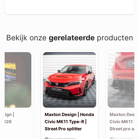
Bekijk onze
gerelateerde
producten
esign |
Maxton Design | Honda
Maxton Desig
 2026
Civic MK11 Type-R |
Civic MK11 Ty
Street Pro splitter
Street pro ac
splitters incl.
aad
Op nabestelling
Op nabestellin