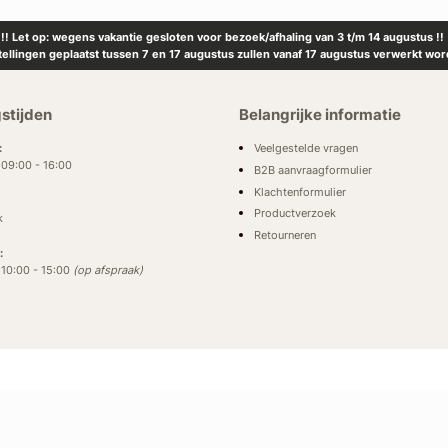
!! Let op: wegens vakantie gesloten voor bezoek/afhaling van 3 t/m 14 augustus !!
tellingen geplaatst tussen 7 en 17 augustus zullen vanaf 17 augustus verwerkt wor
stijden
Belangrijke informatie
Veelgestelde vragen
:
: 09:00 - 16:00
B2B aanvraagformulier
Klachtenformulier
Productverzoek
k
Retourneren
:
: 10:00 - 15:00
(op afspraak)