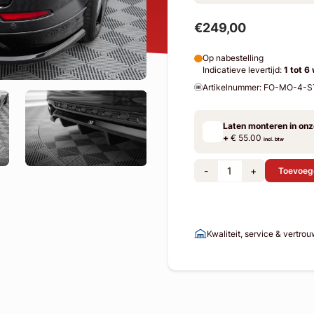
€249,00
Op nabestelling
Indicatieve levertijd:
1 tot 6
Artikelnummer: FO-MO-4-
Laten monteren in on
+
€ 55.00
incl. btw
-
+
Toevoeg
Kwaliteit, service & vertro