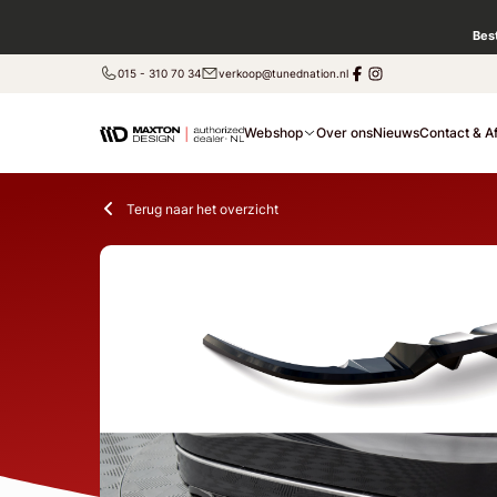
Bes
015 - 310 70 34
verkoop@tunednation.nl
Webshop
Over ons
Nieuws
Contact & A
Terug naar het overzicht