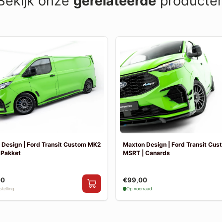
Bekijk onze
gerelateerde
producte
 Design | Ford Transit Custom MK2
Maxton Design | Ford Transit Cu
 Pakket
MSRT | Canards
00
€99,00
telling
Op voorraad