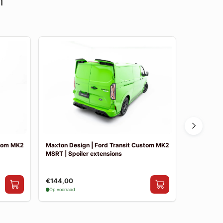
n
stom MK2
Maxton Design | Ford Transit Custom MK2
Maxton Des
MSRT | Spoiler extensions
MSRT | Side
€144,00
€199,00
Op voorraad
Op voorraad