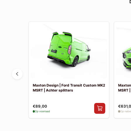
 Fiesta MK8
Maxton Design | Ford Transit Custom MK2
Maxton
k uitlaat
MSRT | Achter splitters
MSRT |
€89,00
€631,
Op voorraad
Op nabes