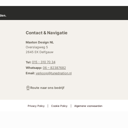
den.
Contact & Navigatie
Maxton Design NL
Overslagweg 5
2645 EK Delfgauw
Tel:
015 - 310 70 34
Whatsapp:
06 – 82387682
Email:
verkoop@tunednation.nl
Route naar ons bedrijf
Privacy Policy
|
Cookie Policy
|
Algemene voorwaarden