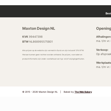
Bes
Maxton Design NL
Opening
KVK
99447398
Afhalingen
ma. t/m vr.
BTW
NL868995575B01
Verkoop:
Alle prijzen op de website zijn vermeld in Euro’s en zijn inclusief 21% BTW.
Op afspraa
Hieraan kunnen geen rechten worden ontleend. De prijzen, voorraden en
productinformatie zijn onder voorbehoud van typ- en/of wijzigingenfouten.
Werkplaats
ma. t/m vr.
© 2015 - 2026 Maxton Design NL
|
Baked by
The Web Bakery