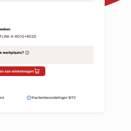
 weken
STLINE-K-RD1G+RD2G
ze werkplaats?
en aan winkelwagen
uwd
Klantenbeoordelingen 9/10