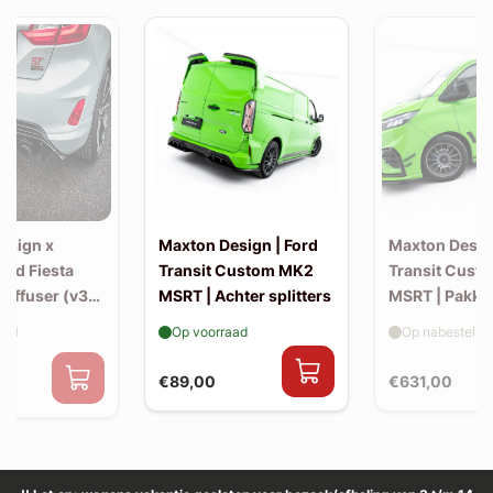
esign x
Maxton Design | Ford
Maxton Design
Ford Fiesta
Transit Custom MK2
Transit Cust
Diffuser (v3)
MSRT | Achter splitters
MSRT | Pakke
-back uitlaat
aad
Op voorraad
Op nabestellin
€89,00
€631,00
0