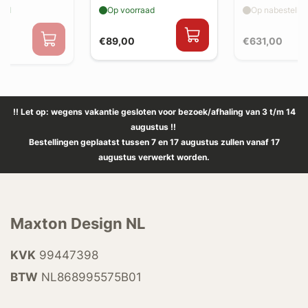
-back uitlaat
aad
Op voorraad
Op nabestellin
€89,00
€631,00
0
!! Let op: wegens vakantie gesloten voor bezoek/afhaling van 3 t/m 14
augustus !!
Bestellingen geplaatst tussen 7 en 17 augustus zullen vanaf 17
augustus verwerkt worden.
Maxton Design NL
KVK
99447398
BTW
NL868995575B01