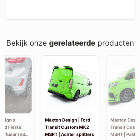
Bekijk onze
gerelateerde
producten
esign x
Maxton Design | Ford
Maxton Design
Ford Fiesta
Transit Custom MK2
Transit Cust
Diffuser (v3)
MSRT | Achter splitters
MSRT | Pakke