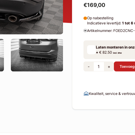
€169,00
Op nabestelling
Indicatieve levertijd:
1 tot 6
Artikelnummer: FOED2CNC
Laten monteren in on
+
€ 82.50
incl. btw
-
+
Toevoeg
Kwaliteit, service & vertro