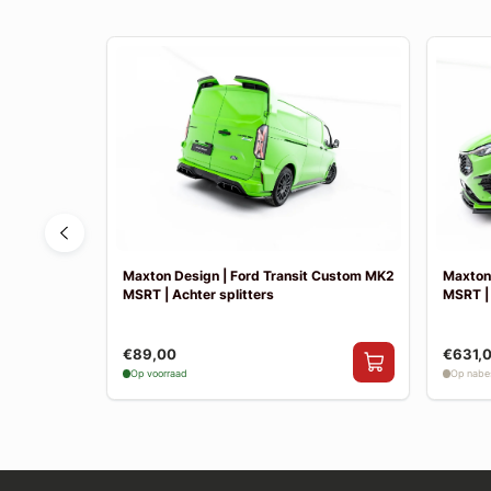
 Fiesta MK8
Maxton Design | Ford Transit Custom MK2
Maxton
k uitlaat
MSRT | Achter splitters
MSRT |
€89,00
€631,
Op voorraad
Op nabes