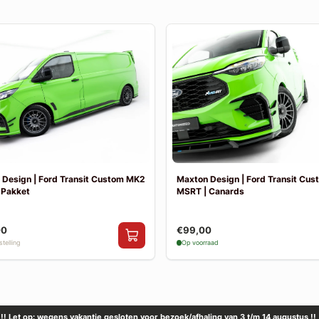
 Design | Ford Transit Custom MK2
Maxton Design | Ford Transit Cu
 Pakket
MSRT | Canards
00
€99,00
telling
Op voorraad
!! Let op: wegens vakantie gesloten voor bezoek/afhaling van 3 t/m 14 augustus !!