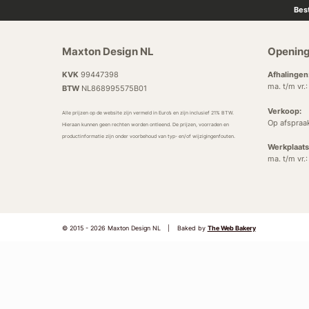
Bes
Maxton Design NL
Opening
KVK
99447398
Afhalingen
ma. t/m vr.
BTW
NL868995575B01
Verkoop:
Alle prijzen op de website zijn vermeld in Euro’s en zijn inclusief 21% BTW.
Op afspraa
Hieraan kunnen geen rechten worden ontleend. De prijzen, voorraden en
productinformatie zijn onder voorbehoud van typ- en/of wijzigingenfouten.
Werkplaats
ma. t/m vr.
© 2015 - 2026 Maxton Design NL
|
Baked by
The Web Bakery