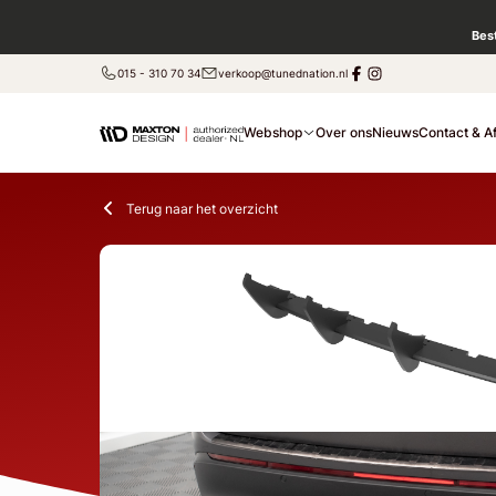
Bes
015 - 310 70 34
verkoop@tunednation.nl
Webshop
Over ons
Nieuws
Contact & A
Terug naar het overzicht