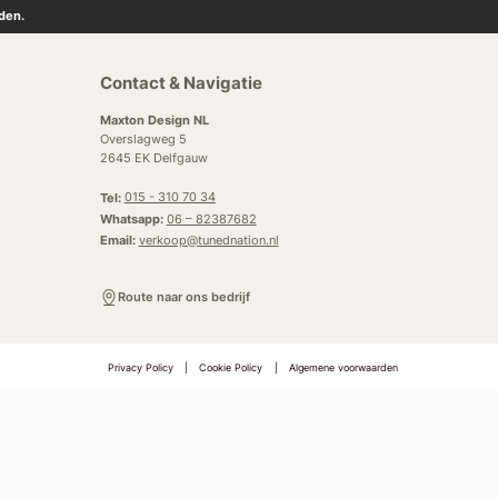
den.
Contact & Navigatie
Maxton Design NL
Overslagweg 5
2645 EK Delfgauw
Tel:
015 - 310 70 34
Whatsapp:
06 – 82387682
Email:
verkoop@tunednation.nl
Route naar ons bedrijf
Privacy Policy
|
Cookie Policy
|
Algemene voorwaarden