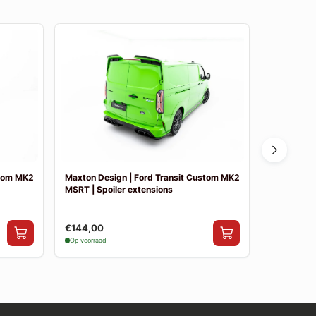
stom MK2
Maxton Design | Ford Transit Custom MK2
Maxton Des
MSRT | Spoiler extensions
MSRT | Side
€144,00
€199,00
Op voorraad
Op voorraad