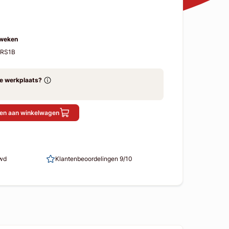
 weken
-RS1B
ze werkplaats?
en aan winkelwagen
uwd
Klantenbeoordelingen 9/10