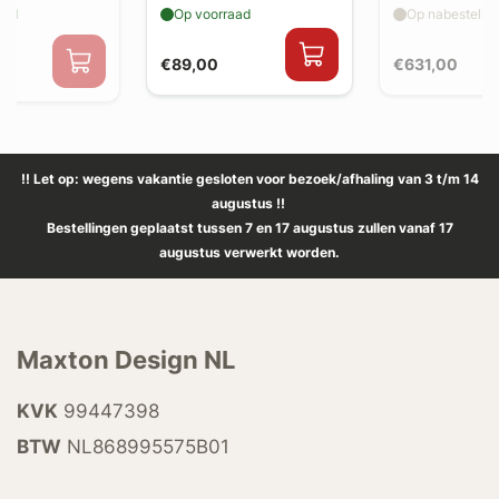
-back uitlaat
aad
Op voorraad
Op nabestellin
€89,00
€631,00
0
!! Let op: wegens vakantie gesloten voor bezoek/afhaling van 3 t/m 14
augustus !!
Bestellingen geplaatst tussen 7 en 17 augustus zullen vanaf 17
augustus verwerkt worden.
Maxton Design NL
KVK
99447398
BTW
NL868995575B01