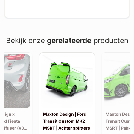
Bekijk onze
gerelateerde
producten
esign x
Maxton Design | Ford
Maxton Design
Ford Fiesta
Transit Custom MK2
Transit Cust
Diffuser (v3)
MSRT | Achter splitters
MSRT | Pakke