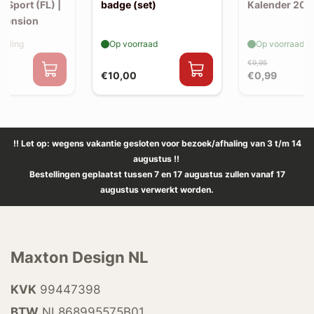
 Sport (FL) |
badge (set)
Kalender 202
xtension
elling
Op voorraad
Op voorraad
€9,95
€10,00
€0,99
!! Let op: wegens vakantie gesloten voor bezoek/afhaling van 3 t/m 14
augustus !!
Bestellingen geplaatst tussen 7 en 17 augustus zullen vanaf 17
augustus verwerkt worden.
Maxton Design NL
KVK
99447398
BTW
NL868995575B01