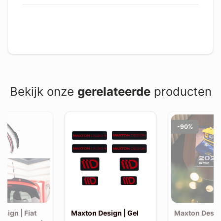
Bekijk onze
gerelateerde
producten
-90%
sign | Fiat
Maxton Design | Gel
Maxton Desig