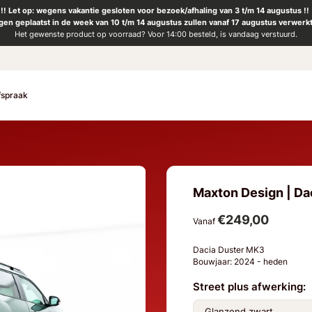
!! Let op: wegens vakantie gesloten voor bezoek/afhaling van 3 t/m 14 augustus !!
ngen geplaatst in de week van 10 t/m 14 augustus zullen vanaf 17 augustus verwerk
Het gewenste product op voorraad? Voor 14:00 besteld, is vandaag verstuurd.
fspraak
Maxton Design | Dac
€249,00
Vanaf
Dacia Duster MK3
Bouwjaar: 2024 - heden
Street plus afwerking: