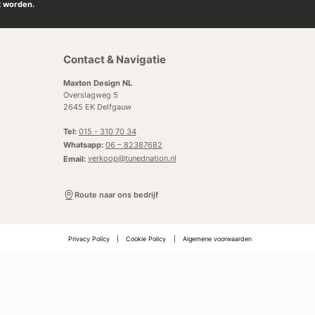
t worden.
Contact & Navigatie
Maxton Design NL
Overslagweg 5
2645 EK Delfgauw
Tel:
015 - 310 70 34
Whatsapp:
06 – 82387682
Email:
verkoop@tunednation.nl
Route naar ons bedrijf
Privacy Policy
|
Cookie Policy
|
Algemene voorwaarden