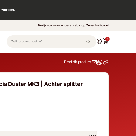
t worden.
Bekijk ook onze andere webshop
TunedNation.nl
0
Deel dit product
ia Duster MK3 | Achter splitter