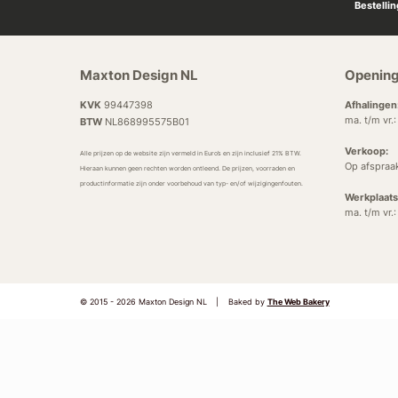
Bestelli
Maxton Design NL
Opening
KVK
99447398
Afhalingen
ma. t/m vr.
BTW
NL868995575B01
Verkoop:
Alle prijzen op de website zijn vermeld in Euro’s en zijn inclusief 21% BTW.
Op afspraa
Hieraan kunnen geen rechten worden ontleend. De prijzen, voorraden en
productinformatie zijn onder voorbehoud van typ- en/of wijzigingenfouten.
Werkplaats
ma. t/m vr.
© 2015 - 2026 Maxton Design NL
|
Baked by
The Web Bakery