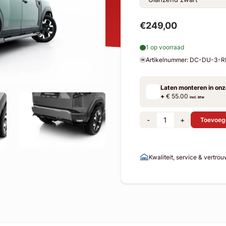
€249,00
1 op voorraad
Artikelnummer: DC-DU-3
Laten monteren in on
+
€ 55.00
incl. btw
-
+
Toevoeg
Kwaliteit, service & vertro