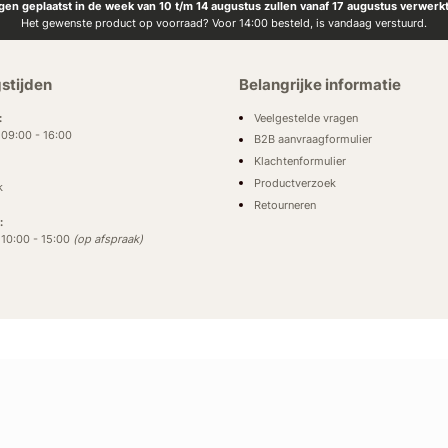
ngen geplaatst in de week van 10 t/m 14 augustus zullen vanaf 17 augustus verwerk
Het gewenste product op voorraad? Voor 14:00 besteld, is vandaag verstuurd.
stijden
Belangrijke informatie
Veelgestelde vragen
:
: 09:00 - 16:00
B2B aanvraagformulier
Klachtenformulier
Productverzoek
k
Retourneren
:
: 10:00 - 15:00
(op afspraak)