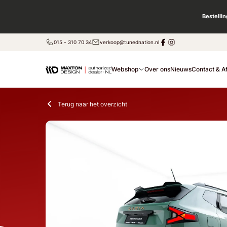
Bestelli
015 - 310 70 34
verkoop@tunednation.nl
Webshop
Over ons
Nieuws
Contact & A
Terug naar het overzicht