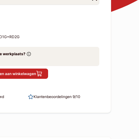
-RD1G+RD2G
ze werkplaats?
en aan winkelwagen
uwd
Klantenbeoordelingen 9/10