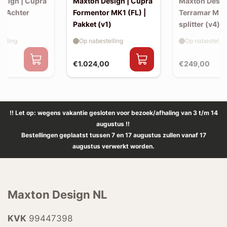
esign | Cupra
Maxton Design | Cupra
Maxton Desig
 | Achter
Formentor MK1 (FL) |
Terramar MK1
Pakket (v1)
splitter (v4) 
elling
Op nabestelling
Op nabestellin
€1.024,00
€249,00
!! Let op: wegens vakantie gesloten voor bezoek/afhaling van 3 t/m 14
augustus !!
Bestellingen geplaatst tussen 7 en 17 augustus zullen vanaf 17
augustus verwerkt worden.
Maxton Design NL
KVK
99447398