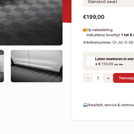
€199,00
Op nabestelling
Indicatieve levertijd:
1 tot 6
Artikelnummer: CI-JU-3-S
Laten monteren in on
+
€ 110.00
incl. btw
-
+
Toevoeg
Kwaliteit, service & vertro