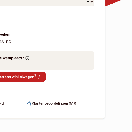
 weken
D1A+BG
ze werkplaats?
en aan winkelwagen
uwd
Klantenbeoordelingen 9/10