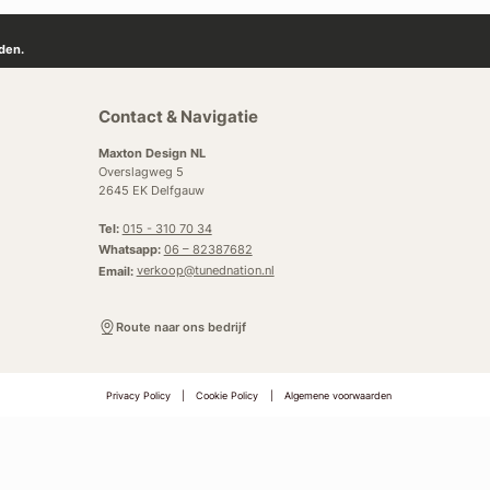
den.
Contact & Navigatie
Maxton Design NL
Overslagweg 5
2645 EK Delfgauw
Tel:
015 - 310 70 34
Whatsapp:
06 – 82387682
Email:
verkoop@tunednation.nl
Route naar ons bedrijf
Privacy Policy
|
Cookie Policy
|
Algemene voorwaarden