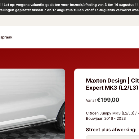
!! Let op: wegens vakantie gesloten voor bezoek/afhaling van 3 t/m 14 augustus !!
tellingen geplaatst tussen 7 en 17 augustus zullen vanaf 17 augustus verwerkt wor
fspraak
Maxton Design | Ci
Expert MK3 (L2/L3) |
€199,00
Vanaf
Citroen Jumpy MK3 (L2/L3) / 
Bouwjaar: 2016 - 2023
Street plus afwerking: