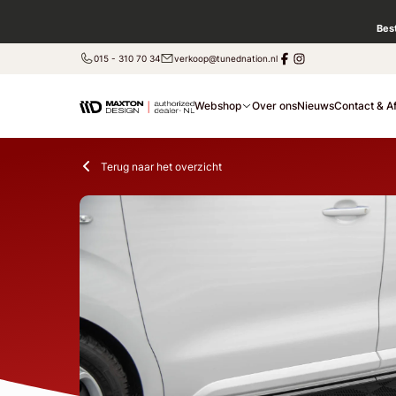
Bes
015 - 310 70 34
verkoop@tunednation.nl
Webshop
Over ons
Nieuws
Contact & A
Terug naar het overzicht