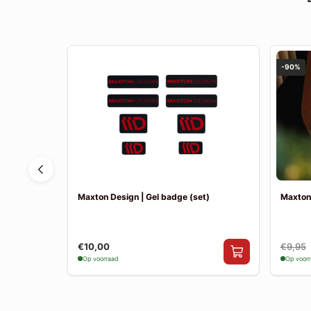
-90%
y MK3 |
Maxton Design | Gel badge (set)
Maxton
€10,00
€9,95
Op voorraad
Op voor