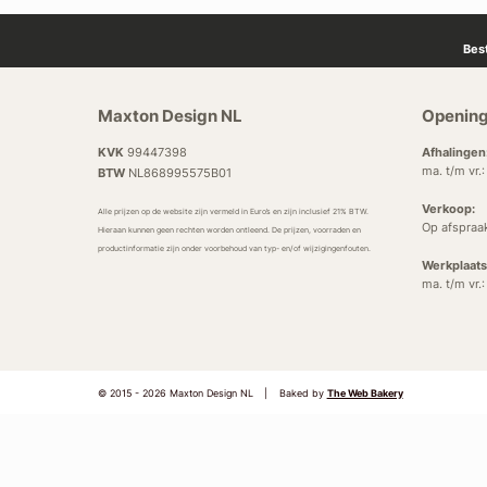
Bes
Maxton Design NL
Opening
KVK
99447398
Afhalingen
ma. t/m vr.
BTW
NL868995575B01
Verkoop:
Alle prijzen op de website zijn vermeld in Euro’s en zijn inclusief 21% BTW.
Op afspraa
Hieraan kunnen geen rechten worden ontleend. De prijzen, voorraden en
productinformatie zijn onder voorbehoud van typ- en/of wijzigingenfouten.
Werkplaats
ma. t/m vr.
© 2015 - 2026 Maxton Design NL
|
Baked by
The Web Bakery