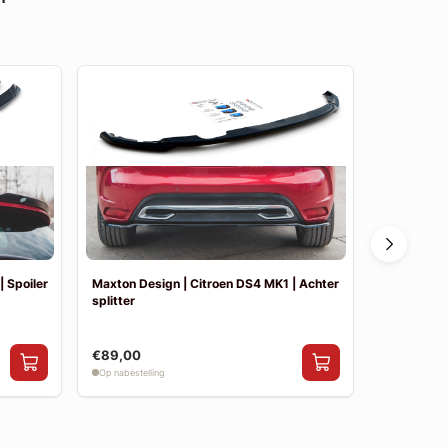
 Spoiler
Maxton Design | Citroen DS4 MK1 | Achter
Maxton Des
splitter
skirt splitt
€89,00
€199,00
Op nabestelling
Op nabestelli