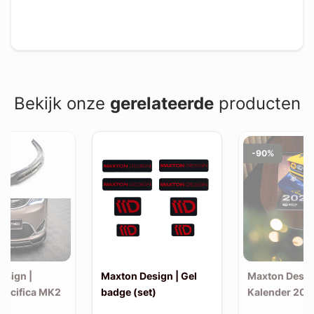
Bekijk onze
gerelateerde
producten
-90%
esign |
Maxton Design | Gel
Maxton Desig
 Pacifica MK2
badge (set)
Kalender 202