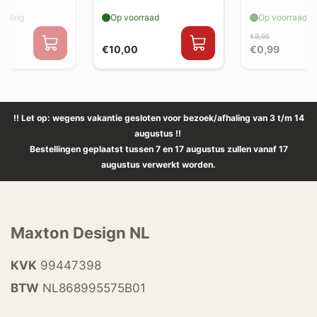
elling
Op voorraad
Op voorraad
€9,95
€10,00
€0,99
!! Let op: wegens vakantie gesloten voor bezoek/afhaling van 3 t/m 14
augustus !!
Bestellingen geplaatst tussen 7 en 17 augustus zullen vanaf 17
augustus verwerkt worden.
Maxton Design NL
KVK
99447398
BTW
NL868995575B01