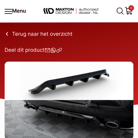
0
Menu
Terug naar het overzicht
Deel dit product