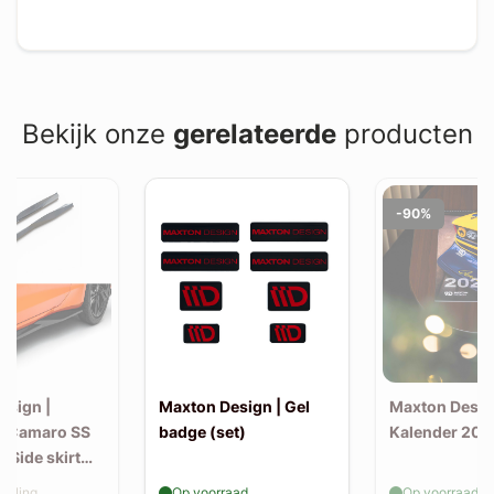
Bekijk onze
gerelateerde
producten
-90%
esign |
Maxton Design | Gel
Maxton Desig
t Camaro SS
badge (set)
Kalender 202
| Side skirt
(v1)
elling
Op voorraad
Op voorraad