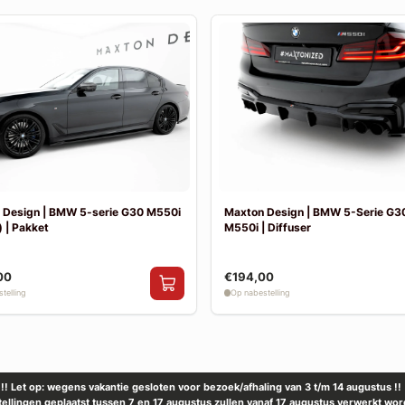
 Design | BMW 5-serie G30 M550i
Maxton Design | BMW 5-Serie G30
 | Pakket
M550i | Diffuser
00
€194,00
telling
Op nabestelling
!! Let op: wegens vakantie gesloten voor bezoek/afhaling van 3 t/m 14 augustus !!
tellingen geplaatst tussen 7 en 17 augustus zullen vanaf 17 augustus verwerkt wor