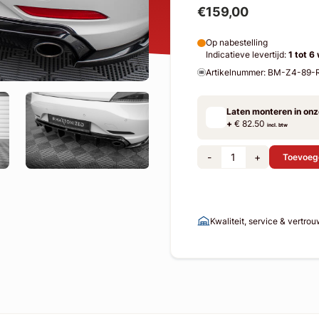
€159,00
Op nabestelling
Indicatieve levertijd:
1 tot 6
Artikelnummer: BM-Z4-89-
Laten monteren in on
+
€ 82.50
incl. btw
-
+
Toevoeg
Kwaliteit, service & vertro