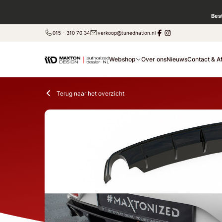
Bes
015 - 310 70 34
verkoop@tunednation.nl
Webshop
Over ons
Nieuws
Contact & A
Terug naar het overzicht