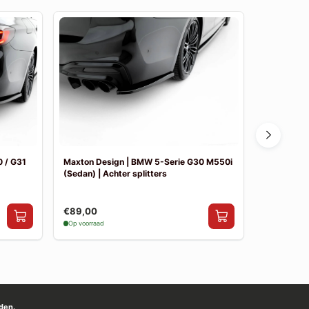
 / G31
Maxton Design | BMW 5-Serie G30 M550i
Maxton De
(Sedan) | Achter splitters
Pakket
€89,00
€841,00
Op voorraad
Op voorraad
den.