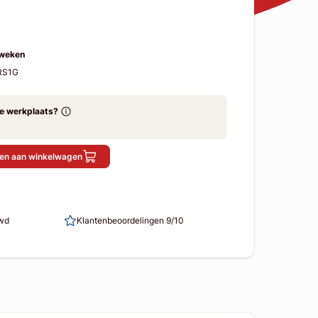
 weken
RS1G
ze werkplaats?
en aan winkelwagen
uwd
Klantenbeoordelingen 9/10