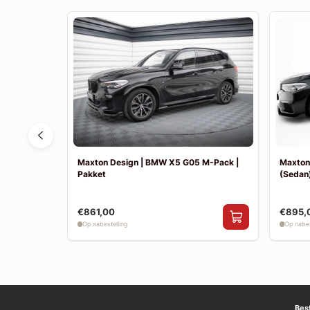
F30 Sport
Maxton Design | BMW X5 G05 M-Pack |
Maxton
Pakket
(Sedan)
€861,00
€895,
Op nabestelling
Op nabes
Bes