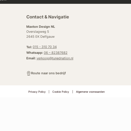
Contact & Navigatie
Maxton Design NL
Overslagweg 5
2645 EK Delfgauw
Tel:
015 - 310 70 34
Whatsapp:
06 – 82387682
Email:
verkoop@tunednation.nl
Route naar ons bedrijf
Privacy Policy
|
Cookie Policy
|
Algemene voorwaarden