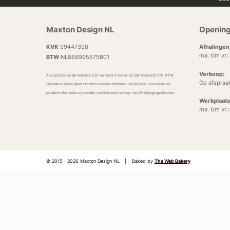
Maxton Design NL
Opening
KVK
99447398
Afhalingen
ma. t/m vr.
BTW
NL868995575B01
Verkoop:
Alle prijzen op de website zijn vermeld in Euro’s en zijn inclusief 21% BTW.
Op afspraa
Hieraan kunnen geen rechten worden ontleend. De prijzen, voorraden en
productinformatie zijn onder voorbehoud van typ- en/of wijzigingenfouten.
Werkplaats
ma. t/m vr.
© 2015 - 2026 Maxton Design NL
|
Baked by
The Web Bakery