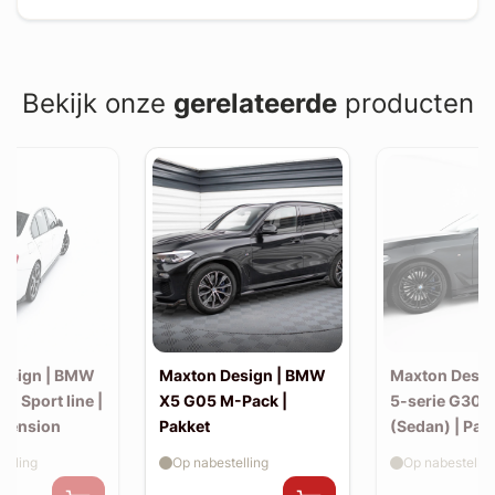
Bekijk onze
gerelateerde
producten
esign | BMW
Maxton Design | BMW
Maxton Desi
30 Sport line |
X5 G05 M-Pack |
5-serie G30 
xtension
Pakket
(Sedan) | Pak
elling
Op nabestelling
Op nabestellin