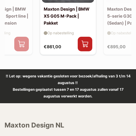
esign | BMW
Maxton Design | BMW
Maxton Desi
30 Sport line |
X5 G05 M-Pack |
5-serie G30 
xtension
Pakket
(Sedan) | Pak
elling
Op nabestelling
Op nabestellin
€861,00
€895,00
!! Let op: wegens vakantie gesloten voor bezoek/afhaling van 3 t/m 14
augustus !!
Bestellingen geplaatst tussen 7 en 17 augustus zullen vanaf 17
augustus verwerkt worden.
Maxton Design NL