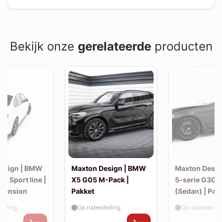
Bekijk onze
gerelateerde
producten
esign | BMW
Maxton Design | BMW
Maxton Desi
30 Sport line |
X5 G05 M-Pack |
5-serie G30 
xtension
Pakket
(Sedan) | Pak
elling
Op nabestelling
Op nabestellin