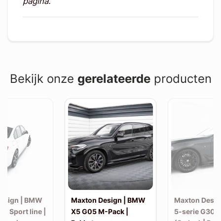
pagina.
Bekijk onze
gerelateerde
producten
esign | BMW
Maxton Design | BMW
Maxton Desi
30 Sport line |
X5 G05 M-Pack |
5-serie G30 