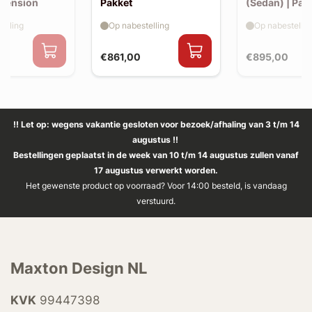
xtension
Pakket
(Sedan) | Pak
elling
Op nabestelling
Op nabestellin
€861,00
€895,00
!! Let op: wegens vakantie gesloten voor bezoek/afhaling van 3 t/m 14
augustus !!
Bestellingen geplaatst in de week van 10 t/m 14 augustus zullen vanaf
17 augustus verwerkt worden.
Het gewenste product op voorraad? Voor 14:00 besteld, is vandaag
verstuurd.
Maxton Design NL
KVK
99447398