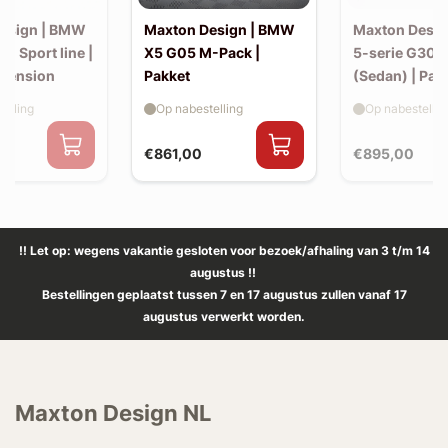
esign | BMW
Maxton Design | BMW
Maxton Desi
30 Sport line |
X5 G05 M-Pack |
5-serie G30 
xtension
Pakket
(Sedan) | Pak
elling
Op nabestelling
Op nabestellin
€861,00
€895,00
!! Let op: wegens vakantie gesloten voor bezoek/afhaling van 3 t/m 14
augustus !!
Bestellingen geplaatst tussen 7 en 17 augustus zullen vanaf 17
augustus verwerkt worden.
Maxton Design NL