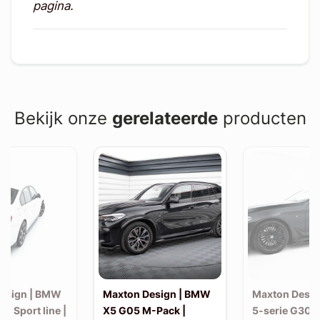
pagina.
Bekijk onze
gerelateerde
producten
esign | BMW
Maxton Design | BMW
Maxton Desi
30 Sport line |
X5 G05 M-Pack |
5-serie G30 