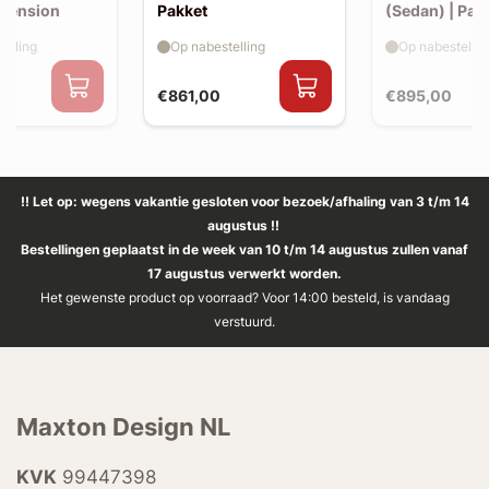
xtension
Pakket
(Sedan) | Pak
elling
Op nabestelling
Op nabestellin
€861,00
€895,00
!! Let op: wegens vakantie gesloten voor bezoek/afhaling van 3 t/m 14
augustus !!
Bestellingen geplaatst in de week van 10 t/m 14 augustus zullen vanaf
17 augustus verwerkt worden.
Het gewenste product op voorraad? Voor 14:00 besteld, is vandaag
verstuurd.
Maxton Design NL
KVK
99447398