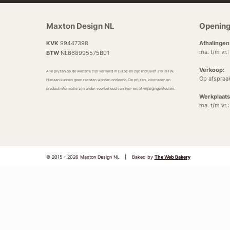
Maxton Design NL
Opening
KVK
99447398
Afhalingen
ma. t/m vr.
BTW
NL868995575B01
Verkoop:
Alle prijzen op de website zijn vermeld in Euro’s en zijn inclusief 21% BTW.
Op afspraa
Hieraan kunnen geen rechten worden ontleend. De prijzen, voorraden en
productinformatie zijn onder voorbehoud van typ- en/of wijzigingenfouten.
Werkplaats
ma. t/m vr.
© 2015 - 2026 Maxton Design NL
|
Baked by
The Web Bakery