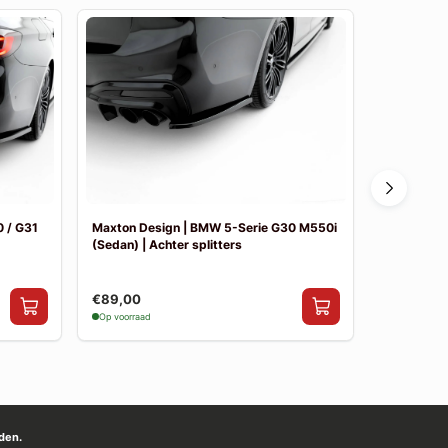
 / G31
Maxton Design | BMW 5-Serie G30 M550i
Maxton De
(Sedan) | Achter splitters
Pakket
€89,00
€841,00
Op voorraad
Op voorraad
den.