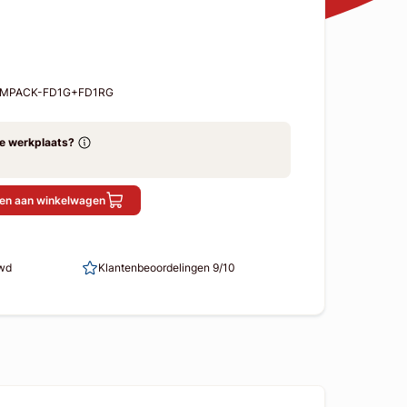
1-MPACK-FD1G+FD1RG
ze werkplaats?
en aan winkelwagen
uwd
Klantenbeoordelingen 9/10