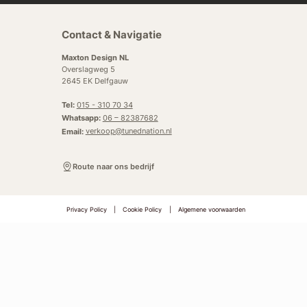
Contact & Navigatie
Maxton Design NL
Overslagweg 5
2645 EK Delfgauw
Tel:
015 - 310 70 34
Whatsapp:
06 – 82387682
Email:
verkoop@tunednation.nl
Route naar ons bedrijf
Privacy Policy
|
Cookie Policy
|
Algemene voorwaarden