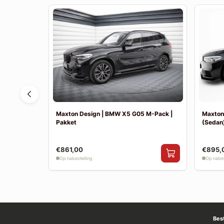
F30 Sport
Maxton Design | BMW X5 G05 M-Pack |
Maxton
Pakket
(Sedan)
€861,00
€895,
Op nabestelling
Op nabes
Bes