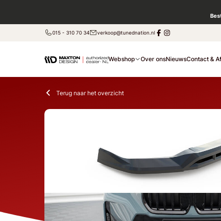
Bes
015 - 310 70 34
verkoop@tunednation.nl
Webshop
Over ons
Nieuws
Contact & A
Terug naar het overzicht