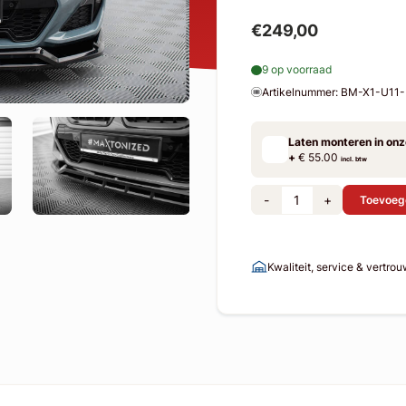
€249,00
9 op voorraad
Artikelnummer: BM-X1-U1
Laten monteren in on
+
€ 55.00
incl. btw
-
+
Toevoeg
Kwaliteit, service & vertro