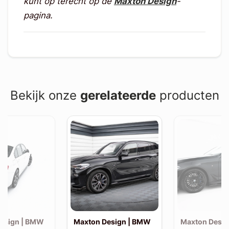
kunt op terecht op de
Maxton Design
-
pagina.
Bekijk onze
gerelateerde
producten
esign | BMW
Maxton Design | BMW
Maxton Desi