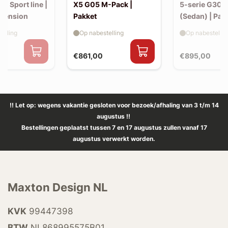
30 Sport line |
X5 G05 M-Pack |
5-serie G30 
xtension
Pakket
(Sedan) | Pak
elling
Op nabestelling
Op nabestellin
€861,00
€895,00
!! Let op: wegens vakantie gesloten voor bezoek/afhaling van 3 t/m 14
augustus !!
Bestellingen geplaatst tussen 7 en 17 augustus zullen vanaf 17
augustus verwerkt worden.
Maxton Design NL
KVK
99447398
BTW
NL868995575B01