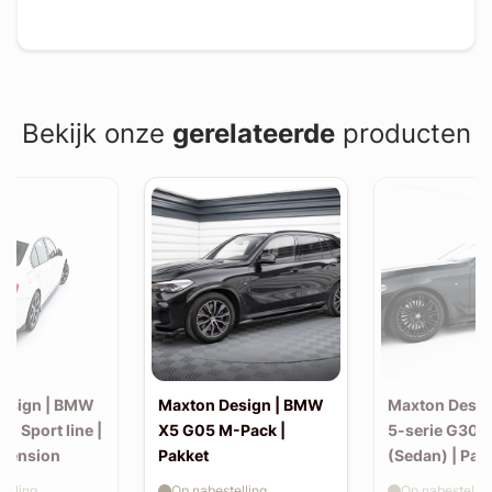
Bekijk onze
gerelateerde
producten
esign | BMW
Maxton Design | BMW
Maxton Desi
30 Sport line |
X5 G05 M-Pack |
5-serie G30 
xtension
Pakket
(Sedan) | Pak
elling
Op nabestelling
Op nabestellin