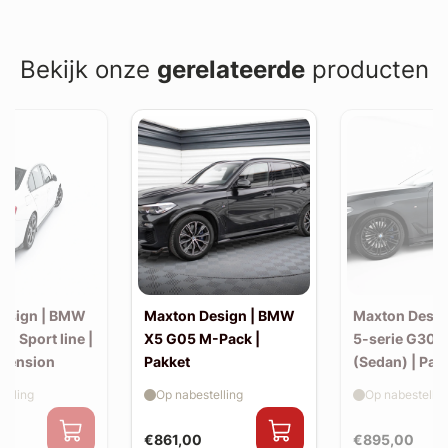
Bekijk onze
gerelateerde
producten
esign | BMW
Maxton Design | BMW
Maxton Desi
30 Sport line |
X5 G05 M-Pack |
5-serie G30 
xtension
Pakket
(Sedan) | Pak
elling
Op nabestelling
Op nabestellin
€861,00
€895,00