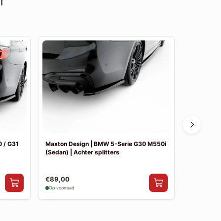
n
 / G31
Maxton Design | BMW 5-Serie G30 M550i
Maxton De
(Sedan) | Achter splitters
Pakket
€89,00
€841,00
Op voorraad
Op voorraad