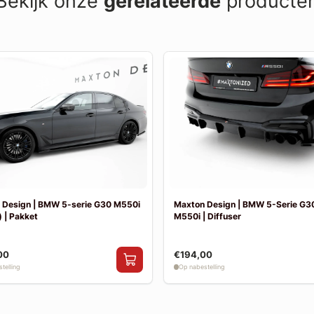
Bekijk onze
gerelateerde
producte
 Design | BMW 5-serie G30 M550i
Maxton Design | BMW 5-Serie G30
 | Pakket
M550i | Diffuser
00
€194,00
telling
Op nabestelling