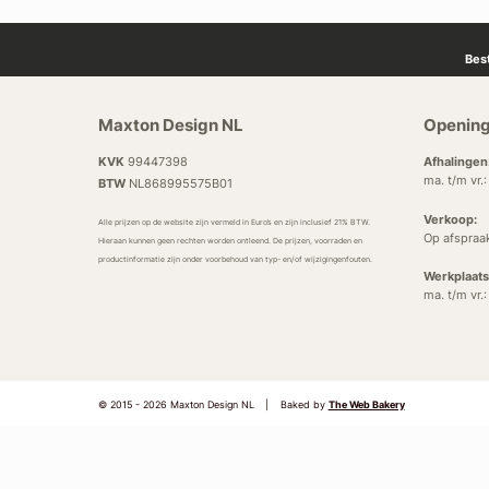
Bes
Maxton Design NL
Opening
KVK
99447398
Afhalingen
ma. t/m vr.
BTW
NL868995575B01
Verkoop:
Alle prijzen op de website zijn vermeld in Euro’s en zijn inclusief 21% BTW.
Op afspraa
Hieraan kunnen geen rechten worden ontleend. De prijzen, voorraden en
productinformatie zijn onder voorbehoud van typ- en/of wijzigingenfouten.
Werkplaats
ma. t/m vr.
© 2015 - 2026 Maxton Design NL
|
Baked by
The Web Bakery