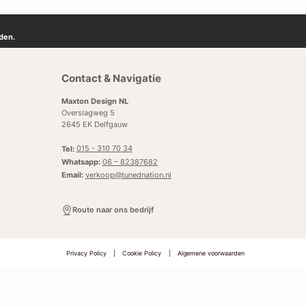
den.
Contact & Navigatie
Maxton Design NL
Overslagweg 5
2645 EK Delfgauw
Tel:
015 - 310 70 34
Whatsapp:
06 – 82387682
Email:
verkoop@tunednation.nl
Route naar ons bedrijf
Privacy Policy
|
Cookie Policy
|
Algemene voorwaarden