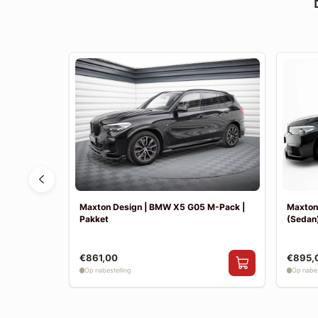
F30 Sport
Maxton Design | BMW X5 G05 M-Pack |
Maxton
Pakket
(Sedan)
€861,00
€895,
Op nabestelling
Op nabes