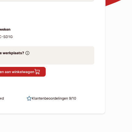
 weken
GC-SD1G
ze werkplaats?
en aan winkelwagen
uwd
Klantenbeoordelingen 9/10