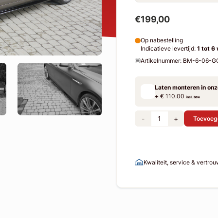
€199,00
Op nabestelling
Indicatieve levertijd:
1 tot 6
Artikelnummer: BM-6-06-
Laten monteren in on
+
€ 110.00
incl. btw
-
+
Toevoeg
Kwaliteit, service & vertro