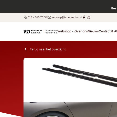
Bes
015 - 310 70 34
verkoop@tunednation.nl
Webshop
Over ons
Nieuws
Contact & A
Terug naar het overzicht