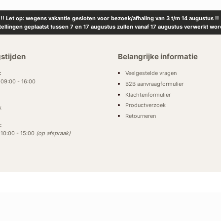
!! Let op: wegens vakantie gesloten voor bezoek/afhaling van 3 t/m 14 augustus !!
tellingen geplaatst tussen 7 en 17 augustus zullen vanaf 17 augustus verwerkt wor
stijden
Belangrijke informatie
Veelgestelde vragen
:
: 09:00 - 16:00
B2B aanvraagformulier
Klachtenformulier
Productverzoek
k
Retourneren
:
: 10:00 - 15:00
(op afspraak)