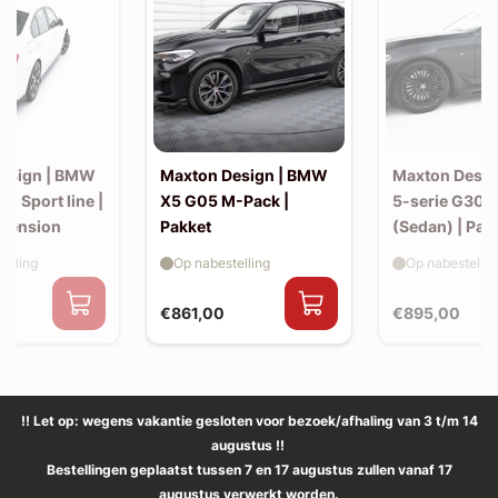
esign | BMW
Maxton Design | BMW
Maxton Desi
30 Sport line |
X5 G05 M-Pack |
5-serie G30 
xtension
Pakket
(Sedan) | Pak
elling
Op nabestelling
Op nabestellin
€861,00
€895,00
!! Let op: wegens vakantie gesloten voor bezoek/afhaling van 3 t/m 14
augustus !!
Bestellingen geplaatst tussen 7 en 17 augustus zullen vanaf 17
augustus verwerkt worden.