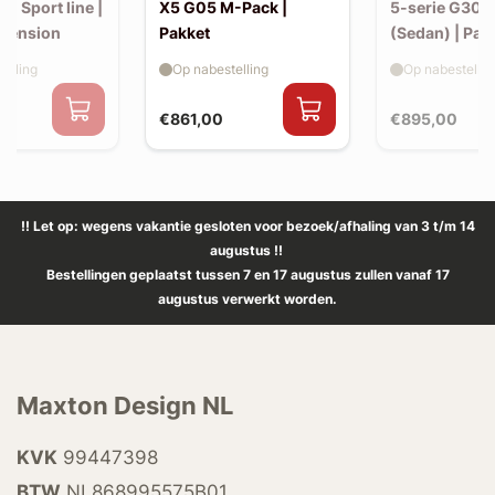
30 Sport line |
X5 G05 M-Pack |
5-serie G30 
xtension
Pakket
(Sedan) | Pak
elling
Op nabestelling
Op nabestellin
€861,00
€895,00
!! Let op: wegens vakantie gesloten voor bezoek/afhaling van 3 t/m 14
augustus !!
Bestellingen geplaatst tussen 7 en 17 augustus zullen vanaf 17
augustus verwerkt worden.
Maxton Design NL
KVK
99447398
BTW
NL868995575B01