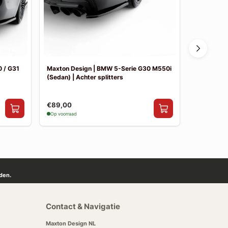
 / G31
Maxton Design | BMW 5-Serie G30 M550i
Maxton De
(Sedan) | Achter splitters
Pakket
€89,00
€841,00
Op voorraad
Op voorraad
den.
Contact & Navigatie
Maxton Design NL