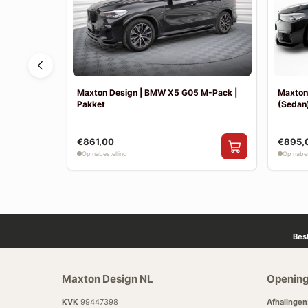
F30 Sport
Maxton Design | BMW X5 G05 M-Pack |
Maxton
Pakket
(Sedan)
€861,00
€895,
Op nabestelling
Op nabes
Bes
Maxton Design NL
Opening
KVK
99447398
Afhalingen