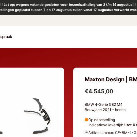
!! Let op: wegens vakantie gesloten voor bezoek/afhaling van 3 t/m 14 augustus !!
tellingen geplaatst tussen 7 en 17 augustus zullen vanaf 17 augustus verwerkt wor
fspraak
Maxton Design | B
€4.545,00
BMW 4-Serie G82 M4
Bouwjaar: 2021 - heden
Op nabestelling
Indicatieve levertijd:
1 tot 6
Artikelnummer: CF-BM-4-