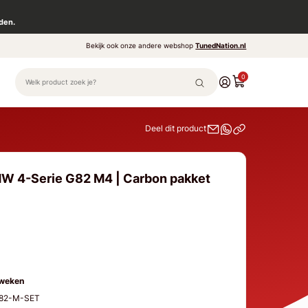
den.
Bekijk ook onze andere webshop
TunedNation.nl
0
Deel dit product
MW 4-Serie G82 M4 | Carbon pakket
 weken
G82-M-SET