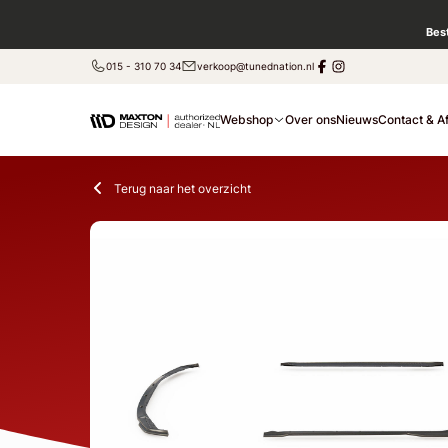
Bes
015 - 310 70 34
verkoop@tunednation.nl
Webshop
Over ons
Nieuws
Contact & A
Terug naar het overzicht