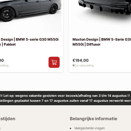
 Design | BMW 5-serie G30 M550i
Maxton Design | BMW 5-Serie G30
 | Pakket
M550i | Diffuser
00
€194,00
telling
Op nabestelling
!! Let op: wegens vakantie gesloten voor bezoek/afhaling van 3 t/m 14 augustus !!
tellingen geplaatst tussen 7 en 17 augustus zullen vanaf 17 augustus verwerkt wor
stijden
Belangrijke informatie
Veelgestelde vragen
: