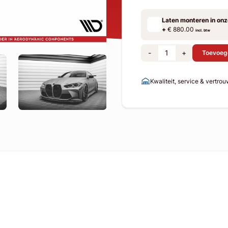
Laten monteren in on
+
€ 880.00
incl. btw
-
+
Toevoeg
Kwaliteit, service & vertro