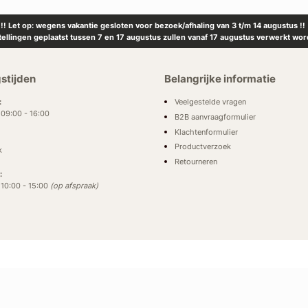
!! Let op: wegens vakantie gesloten voor bezoek/afhaling van 3 t/m 14 augustus !!
tellingen geplaatst tussen 7 en 17 augustus zullen vanaf 17 augustus verwerkt wor
stijden
Belangrijke informatie
Veelgestelde vragen
:
: 09:00 - 16:00
B2B aanvraagformulier
Klachtenformulier
Productverzoek
k
Retourneren
:
: 10:00 - 15:00
(op afspraak)