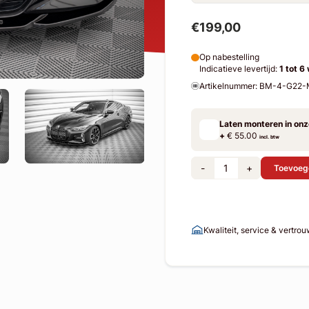
€199,00
Op nabestelling
Indicatieve levertijd:
1 tot 6
Artikelnummer: BM-4-G2
Laten monteren in on
+
€ 55.00
incl. btw
-
+
Toevoeg
Kwaliteit, service & vertro