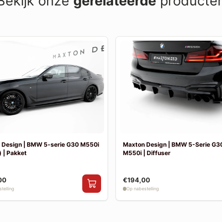
Bekijk onze
gerelateerde
producte
 Design | BMW 5-serie G30 M550i
Maxton Design | BMW 5-Serie G30
 | Pakket
M550i | Diffuser
00
€194,00
telling
Op nabestelling