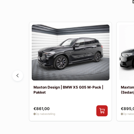
F30 Sport
Maxton Design | BMW X5 G05 M-Pack |
Maxton
Pakket
(Sedan)
€861,00
€895,
Op nabestelling
Op nabes