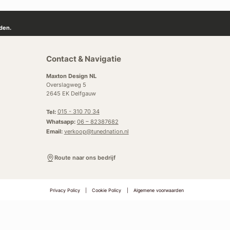
den.
Contact & Navigatie
Maxton Design NL
Overslagweg 5
2645 EK Delfgauw
Tel:
015 - 310 70 34
Whatsapp:
06 – 82387682
Email:
verkoop@tunednation.nl
Route naar ons bedrijf
Privacy Policy
|
Cookie Policy
|
Algemene voorwaarden