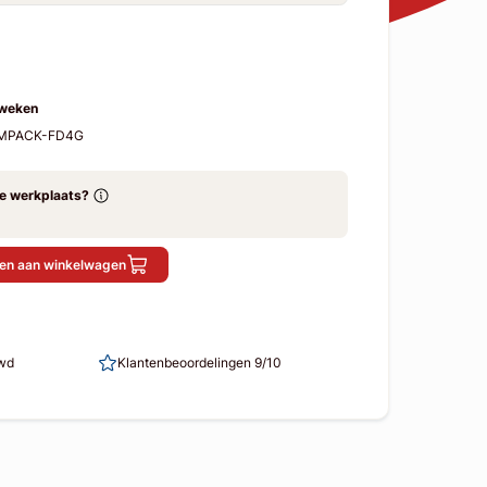
 weken
2-MPACK-FD4G
ze werkplaats?
en aan winkelwagen
uwd
Klantenbeoordelingen 9/10