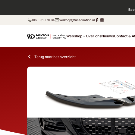
Bes
015 - 310 70 34
verkoop@tunednation.nl
Webshop
Over ons
Nieuws
Contact & A
Terug naar het overzicht