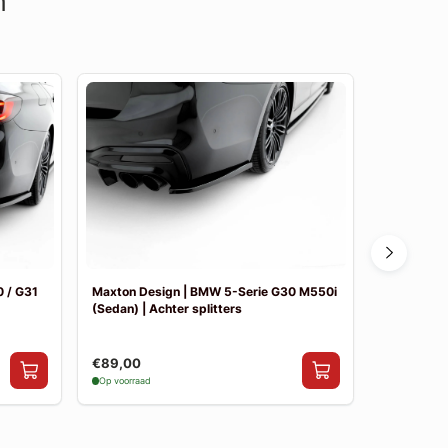
n
 / G31
Maxton Design | BMW 5-Serie G30 M550i
Maxton De
(Sedan) | Achter splitters
Pakket
€89,00
€841,00
Op voorraad
Op voorraad