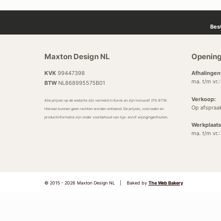
Bes
Maxton Design NL
Opening
KVK
99447398
Afhalingen
ma. t/m vr.
BTW
NL868995575B01
Verkoop:
Alle prijzen op de website zijn vermeld in Euro’s en zijn inclusief 21% BTW.
Op afspraa
Hieraan kunnen geen rechten worden ontleend. De prijzen, voorraden en
productinformatie zijn onder voorbehoud van typ- en/of wijzigingenfouten.
Werkplaats
ma. t/m vr.
© 2015 - 2026 Maxton Design NL
|
Baked by
The Web Bakery