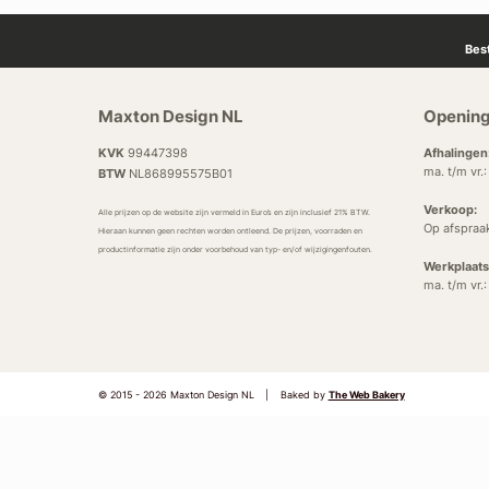
Bes
Maxton Design NL
Opening
KVK
99447398
Afhalingen
ma. t/m vr.
BTW
NL868995575B01
Verkoop:
Alle prijzen op de website zijn vermeld in Euro’s en zijn inclusief 21% BTW.
Op afspraa
Hieraan kunnen geen rechten worden ontleend. De prijzen, voorraden en
productinformatie zijn onder voorbehoud van typ- en/of wijzigingenfouten.
Werkplaats
ma. t/m vr.
© 2015 - 2026 Maxton Design NL
|
Baked by
The Web Bakery