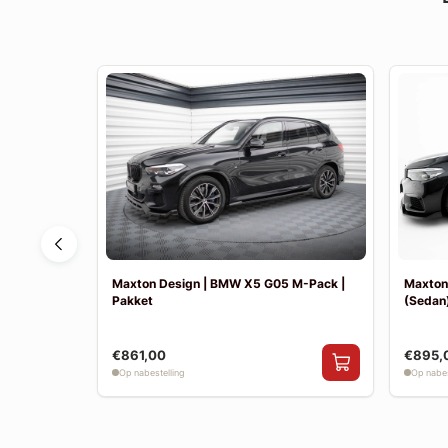
F30 Sport
Maxton Design | BMW X5 G05 M-Pack |
Maxton
Pakket
(Sedan)
€861,00
€895,
Op nabestelling
Op nabes