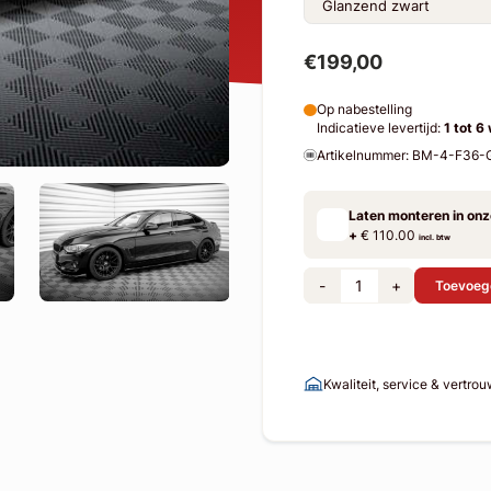
€199,00
Op nabestelling
Indicatieve levertijd:
1 tot 6
Artikelnummer: BM-4-F36
Laten monteren in on
+
€ 110.00
incl. btw
-
+
Toevoeg
Kwaliteit, service & vertro