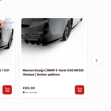
 / G31
Maxton Design | BMW 5-Serie G30 M550i
Maxton De
(Sedan) | Achter splitters
Pakket
€89,00
€841,00
Op voorraad
Op voorraad