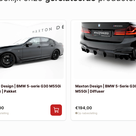
 Design | BMW 5-serie G30 M550i
Maxton Design | BMW 5-Serie G30
 | Pakket
M550i | Diffuser
00
€194,00
telling
Op nabestelling