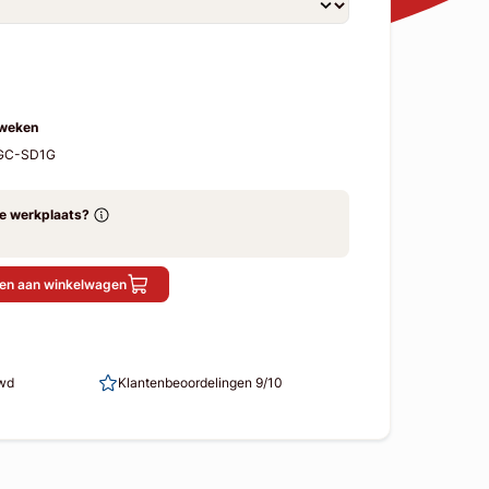
 weken
-GC-SD1G
ze werkplaats?
en aan winkelwagen
uwd
Klantenbeoordelingen 9/10