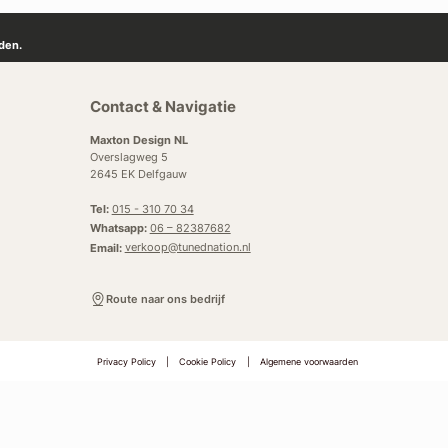
den.
Contact & Navigatie
Maxton Design NL
Overslagweg 5
2645 EK Delfgauw
Tel:
015 - 310 70 34
Whatsapp:
06 – 82387682
Email:
verkoop@tunednation.nl
Route naar ons bedrijf
Privacy Policy
|
Cookie Policy
|
Algemene voorwaarden