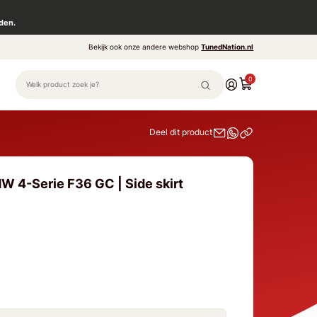
den.
Bekijk ook onze andere webshop
TunedNation.nl
0
Deel dit product
W 4-Serie F36 GC | Side skirt
e