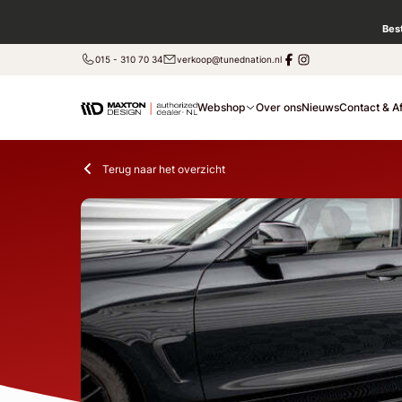
Bes
015 - 310 70 34
verkoop@tunednation.nl
Webshop
Over ons
Nieuws
Contact & A
Terug naar het overzicht